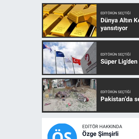
EDITÖRÜN SEÇTIĞI
Dünya Altın Ko
yansıtıyor
EDITÖRÜN SEÇTIĞI
Süper Lig'den
EDITÖRÜN SEÇTIĞI
Pakistan’da s
EDITÖR HAKKINDA
Özge Şimşirli