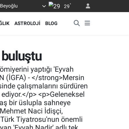
°
Beyoğlu
29
ĞLIK
ASTROLOJİ
BLOG
n buluştu
ömiyerini yaptığı 'Eyvah
N (İGFA) - </strong>Mersin
sinde çalışmalarını sürdüren
m ediyor.</p> <p>Geleneksel
aş bir üslupla sahneye
ı Mehmet Naci İdişçi,
 Türk Tiyatrosu'nun önemli
an 'Eyvah Nadir' adlı tek