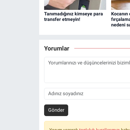
Tanımadığınız kimseye para
Kocanın d
transfer etmeyin!
fırçala
nedeni sa
Yorumlar
Gönder
Yorum yazarak
topluluk kurallarımızı
kabu