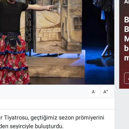
A
B
B
M
b
m
-
+
A
A
r Tiyatrosu, geçtiğimiz sezon prömiyerini
den seyirciyle buluşturdu.