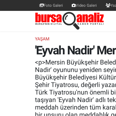
Foto Galeri
Video Galeri
Yaz
BURSA
Nöbetçi Eczaneler
SİYASET
Hava Durumu
YAŞAM
'Eyvah Nadir' Mer
TEKNOLOJİ
Trafik Durumu
SPOR
Süper Lig Puan Durumu ve Fikstür
<p>Mersin Büyükşehir Belediy
Nadir' oyununu yeniden seyi
EKONOMİ
Tüm Manşetler
Büyükşehir Belediyesi Kültür
Şehir Tiyatrosu, değerli yaz
SAĞLIK
Son Dakika Haberleri
Türk Tiyatrosu'nun önemli b
taşıyan 'Eyvah Nadir' adlı te
ASTROLOJİ
Haber Arşivi
meddah üzerinden tüm karakt
BLOG
bir unsuru olan meddahlık ge