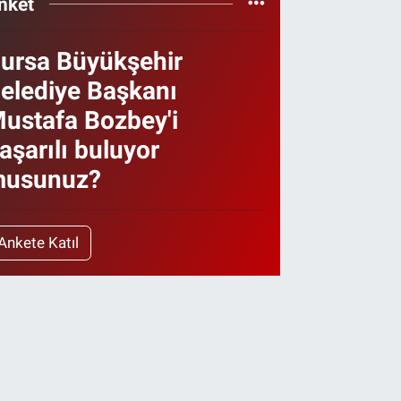
nket
ursa Büyükşehir
elediye Başkanı
ustafa Bozbey'i
aşarılı buluyor
usunuz?
Ankete Katıl