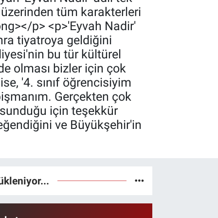
 üzerinden tüm karakterleri
ng></p> <p>'Eyvah Nadir'
ra tiyatroya geldiğini
esi'nin bu tür kültürel
de olması bizler için çok
e, '4. sınıf öğrencisiyim
 pişmanım. Gerçekten çok
 sunduğu için teşekkür
beğendiğini ve Büyükşehir'in
ükleniyor...