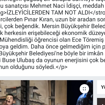
osu sanatçısı Mehmet Naci İdişçi, meddah
ong>İZLEYİCİLERDEN TAM NOT ALDI</stro
cilerden Pınar Kıran, uzun bir aradan son
, çok beğendik. Mersin Büyükşehir Belediy
elik herkesin erişebileceği ekonomik düzey
ühendisliği öğrencisi olan Ece Töremiş is
troya geldim. Daha önce gelmediğim için
Büyükşehir Belediyesi'ne böyle bir imkân
ici Buse Ulubaş da oyunun enerjisini çok 
nun olduğunu söyledi.</p>
Y