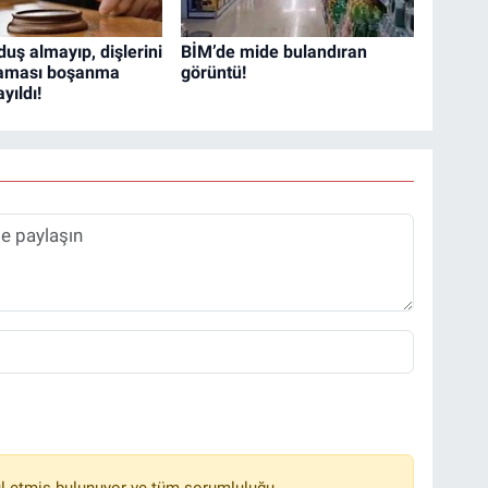
uş almayıp, dişlerini
BİM’de mide bulandıran
maması boşanma
görüntü!
yıldı!
l etmiş bulunuyor ve tüm sorumluluğu