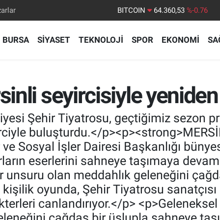
arlar
DOLAR
47,7069
%0.17
EURO
55,0265
%0.01
BURSA
SİYASET
TEKNOLOJİ
SPOR
EKONOMİ
SA
STERLİN
64,1897
%0.02
GRAM ALTIN
6574.81
%1.44
BİST100
13.887
%64
sinli seyircisiyle yenide
BITCOIN
64.360,53
%-0.76
esi Şehir Tiyatrosu, geçtiğimiz sezon pr
rciyle buluşturdu.</p><p><strong>MERSİ
 ve Sosyal İşler Dairesi Başkanlığı bünye
arların eserlerini sahneye taşımaya deva
ir unsuru olan meddahlık geleneğini çağd
k kişilik oyunda, Şehir Tiyatrosu sanatçıs
erleri canlandırıyor.</p> <p>Geleneksel
leneğini çağdaş bir üslupla sahneye taşıy