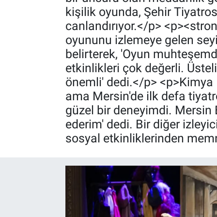
kişilik oyunda, Şehir Tiyatr
canlandırıyor.</p> <p><str
oyununu izlemeye gelen seyir
belirterek, 'Oyun muhteşemdi
etkinlikleri çok değerli. Üst
önemli' dedi.</p> <p>Kimya M
ama Mersin'de ilk defa tiya
güzel bir deneyimdi. Mersin 
ederim' dedi. Bir diğer izley
sosyal etkinliklerinden mem