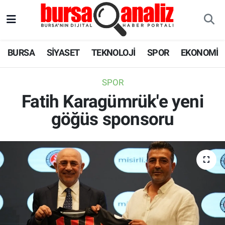
BURSA
Nöbetçi Eczaneler
BURSA
SİYASET
TEKNOLOJİ
SPOR
EKONOMİ
SİYASET
Hava Durumu
SPOR
TEKNOLOJİ
Trafik Durumu
Fatih Karagümrük'e yeni
göğüs sponsoru
SPOR
Süper Lig Puan Durumu ve Fikstür
EKONOMİ
Tüm Manşetler
SAĞLIK
Son Dakika Haberleri
ASTROLOJİ
Haber Arşivi
BLOG