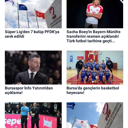
Süper Lig'den 7 kulüp PFDK'ya
Sacha Boey'in Bayern Münih'e
sevk edildi
transferini resmen açıklandı!
Türk futbol tarihine geçti...
Bursaspor İnfo Yatırım'dan
Bursa’da gençlerin basketbol
açıklama!
heyecanı!