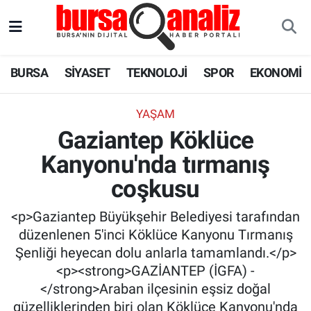
BURSA
Nöbetçi Eczaneler
BURSA
SİYASET
TEKNOLOJİ
SPOR
EKONOMİ
SİYASET
Hava Durumu
YAŞAM
TEKNOLOJİ
Trafik Durumu
Gaziantep Köklüce
Kanyonu'nda tırmanış
SPOR
Süper Lig Puan Durumu ve Fikstür
coşkusu
EKONOMİ
Tüm Manşetler
<p>Gaziantep Büyükşehir Belediyesi tarafından
SAĞLIK
Son Dakika Haberleri
düzenlenen 5'inci Köklüce Kanyonu Tırmanış
Şenliği heyecan dolu anlarla tamamlandı.</p>
ASTROLOJİ
Haber Arşivi
<p><strong>GAZİANTEP (İGFA) -
</strong>Araban ilçesinin eşsiz doğal
BLOG
güzelliklerinden biri olan Köklüce Kanyonu'nda