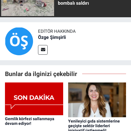
bombalı saldırı
EDITÖR HAKKINDA
Özge Şimşirli
Bunlar da ilginizi çekebilir
Gemlik körfezi sallanmaya
Yenileyici gıda sistemlerine
devam ediyor!
geçişte sektör liderleri
inisiyatif üstlenmeli!