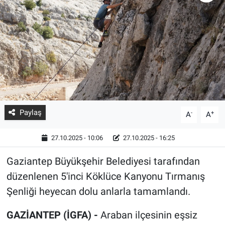
Paylaş
-
+
A
A
27.10.2025 - 10:06
27.10.2025 - 16:25
Gaziantep Büyükşehir Belediyesi tarafından
düzenlenen 5'inci Köklüce Kanyonu Tırmanış
Şenliği heyecan dolu anlarla tamamlandı.
GAZİANTEP (İGFA) -
Araban ilçesinin eşsiz