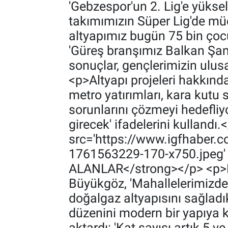
'Gebzespor'un 2. Lig'e yükse
takımımızın Süper Lig'de mü
altyapımız bugün 75 bin çocu
'Güreş branşımız Balkan Şam
sonuçlar, gençlerimizin ulusa
<p>Altyapı projeleri hakkınd
metro yatırımları, kara kutu
sorunlarını çözmeyi hedefliy
girecek' ifadelerini kullandı
src='https://www.igfhaber
1761563229-170-x750.jpeg
ALANLAR</strong></p> <p>Hür
Büyükgöz, 'Mahallelerimizde
doğalgaz altyapısını sağladık
düzenini modern bir yapıya 
aktardı: 'Kat sayısı artık 5 