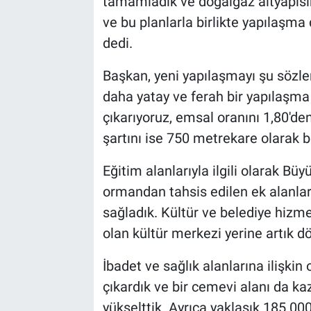
tamamladık ve doğalgaz altyapısın
ve bu planlarla birlikte yapılaşma
dedi.
Başkan, yeni yapılaşmayı şu sözlerl
daha yatay ve ferah bir yapılaşm
çıkarıyoruz, emsal oranını 1,80'de
şartını ise 750 metrekare olarak bel
Eğitim alanlarıyla ilgili olarak Büy
ormandan tahsis edilen ek alanlarl
sağladık. Kültür ve belediye hizme
olan kültür merkezi yerine artık dör
İbadet ve sağlık alanlarına ilişkin 
çıkardık ve bir cemevi alanı da kaz
yükselttik. Ayrıca yaklaşık 185.000