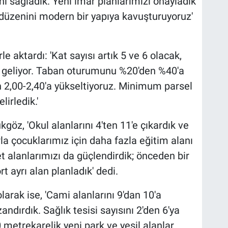
ı sağladık. Yeni imar planlarımızı onayladık
 düzenini modern bir yapıya kavuşturuyoruz'
e aktardı: 'Kat sayısı artık 5 ve 6 olacak,
a geliyor. Taban oturumunu %20'den %40'a
n 2,00-2,40'a yükseltiyoruz. Minimum parsel
irledik.'
ükgöz, 'Okul alanlarını 4'ten 11'e çıkardık ve
a çocuklarımız için daha fazla eğitim alanı
t alanlarımızı da güçlendirdik; önceden bir
t ayrı alan planladık' dedi.
olarak ise, 'Cami alanlarını 9'dan 10'a
andırdık. Sağlık tesisi sayısını 2'den 6'ya
 metrekarelik yeni park ve yeşil alanlar