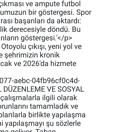
e çıkması ve ampute futbol
umuzun bir göstergesi. Spor
ası başarıları da aktardı:
lik derecesiyle döndü. Bu
rıların göstergesi.'</p>
oyolu çıkışı, yeni yol ve
e şehrimizin kronik
lacak ve 2026'da hizmete
4077-aebc-04fb96cf0c4d-
SEL DÜZENLEME VE SOSYAL
lışmalarla ilgili olarak
orunlarını tamamladık ve
planlarla birlikte yapılaşma
i yapılaşmayı şu sözlerle
şma geliyor. Taban