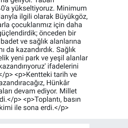
40'a yükseltiyoruz. Minimum
arıyla ilgili olarak Büyükgöz,
arla çocuklarımız için daha
güçlendirdik; önceden bir
İbadet ve sağlık alanlarına
anı da kazandırdık. Sağlık
lik yeni park ve yeşil alanlar
kazandırıyoruz' ifadelerini
p> <p>Kentteki tarih ve
 kazandıracağız, Hünkâr
aları devam ediyor. Millet
di.</p> <p>Toplantı, basın
imi ile sona erdi.</p>