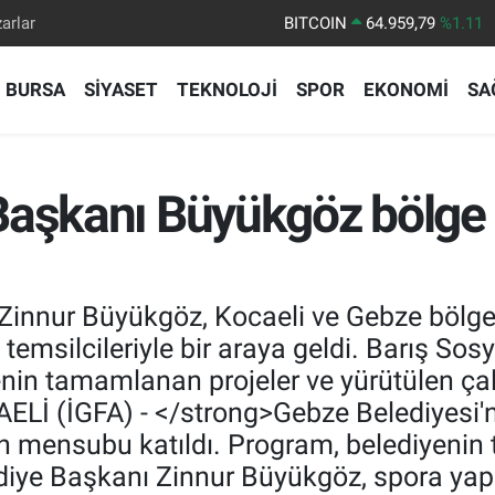
arlar
DOLAR
47,7436
%0.18
EURO
55,2510
%0.32
BURSA
SİYASET
TEKNOLOJİ
SPOR
EKONOMİ
SA
STERLİN
64,4811
%0.38
GRAM ALTIN
6660.55
%0.03
BİST100
13.779
%-14
Başkanı Büyükgöz bölge 
innur Büyükgöz, Kocaeli ve Gebze bölges
a temsilcileriyle bir araya geldi. Barış So
enin tamamlanan projeler ve yürütülen ça
ELİ (İGFA) - </strong>Gebze Belediyesi'n
 mensubu katıldı. Program, belediyenin ta
iye Başkanı Zinnur Büyükgöz, spora yapıl