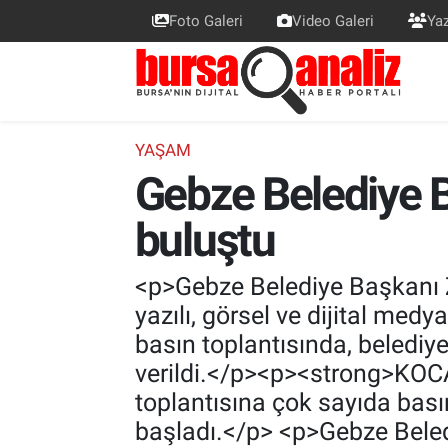
Foto Galeri
Video Galeri
Yaz
BURSA
Nöbetçi Eczaneler
SİYASET
Hava Durumu
YAŞAM
Gebze Belediye 
TEKNOLOJİ
Trafik Durumu
buluştu
SPOR
Süper Lig Puan Durumu ve Fikstür
EKONOMİ
Tüm Manşetler
<p>Gebze Belediye Başkanı Z
yazılı, görsel ve dijital medy
SAĞLIK
Son Dakika Haberleri
basın toplantısında, belediy
verildi.</p><p><strong>KOCA
ASTROLOJİ
Haber Arşivi
toplantısına çok sayıda basın
başladı.</p> <p>Gebze Beled
BLOG