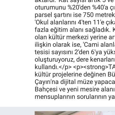
oturumunu %20'den %40'a çık
parsel şartını ise 750 metrek
'Okul alanlarını 4'ten 11'e ç
fazla eğitim alanı sağladık. 
olan kültür merkezi yerine ar
ilişkin olarak ise, 'Cami alan
tesisi sayısını 2'den 6'ya yü
oluşturuyoruz, dere kenarları
kullandı.</p> <p><strong>T
kültür projelerine değinen B
Çayırı'na dijital müze yapaca
Bahçesi ve yeni mesire alanı
mensuplarının sorularının ya