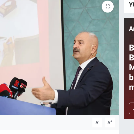
Y
A
B
B
M
b
m
-
+
A
A