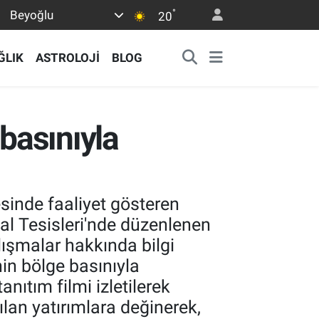
°
Beyoğlu
20
ĞLIK
ASTROLOJİ
BLOG
basınıyla
inde faaliyet gösteren
syal Tesisleri'nde düzenlenen
lışmalar hakkında bilgi
in bölge basınıyla
nıtım filmi izletilerek
an yatırımlara değinerek,