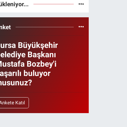
ükleniyor...
nket
ursa Büyükşehir
elediye Başkanı
ustafa Bozbey'i
aşarılı buluyor
usunuz?
Ankete Katıl