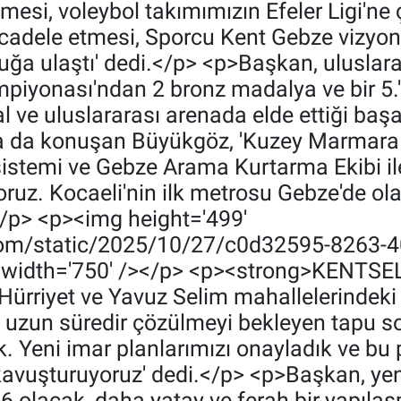
lmesi, voleybol takımımızın Efeler Ligi'n
cadele etmesi, Sporcu Kent Gebze vizyon
ğa ulaştı' dedi.</p> <p>Başkan, uluslarar
piyonası'ndan 2 bronz madalya ve bir 5.'
l ve uluslararası arenada elde ettiği başa
a da konuşan Büyükgöz, 'Kuzey Marmara Ot
 sistemi ve Gebze Arama Kurtarma Ekibi il
oruz. Kocaeli'nin ilk metrosu Gebze'de o
.</p> <p><img height='499'
.com/static/2025/10/27/c0d32595-8263-
' width='750' /></p> <p><strong>KENT
riyet ve Yavuz Selim mahallelerindeki ça
 uzun süredir çözülmeyi bekleyen tapu s
. Yeni imar planlarımızı onayladık ve bu 
kavuşturuyoruz' dedi.</p> <p>Başkan, yen
ve 6 olacak, daha yatay ve ferah bir yapıla