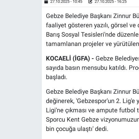
27.10.2025 - 10:45
27.10.2025 - 16:25
Gebze Belediye Başkanı Zinnur Bü
faaliyet gösteren yazılı, görsel ve 
Barış Sosyal Tesisleri'nde düzenle
tamamlanan projeler ve yürütülen ç
KOCAELİ (İGFA) -
Gebze Belediyesi
sayıda basın mensubu katıldı. Prog
başladı.
Gebze Belediye Başkanı Zinnur Bü
değinerek, 'Gebzespor'un 2. Lig'e 
Ligi'ne çıkması ve ampute futbol
Sporcu Kent Gebze vizyonumuzun b
bin çocuğa ulaştı' dedi.