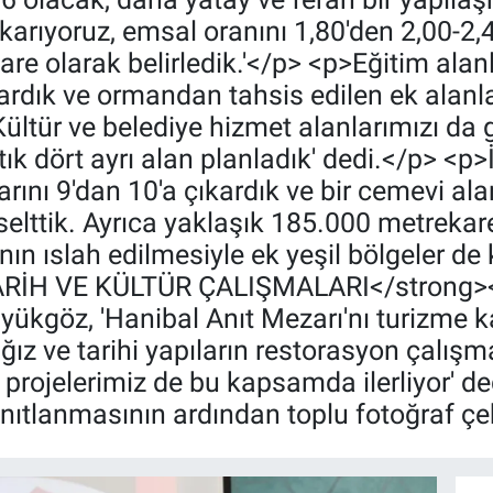
arıyoruz, emsal oranını 1,80'den 2,00-2,
are olarak belirledik.'</p> <p>Eğitim alanl
ıkardık ve ormandan tahsis edilen ek alanl
Kültür ve belediye hizmet alanlarımızı da 
tık dört ayrı alan planladık' dedi.</p> <p>
larını 9'dan 10'a çıkardık ve bir cemevi al
kselttik. Ayrıca yaklaşık 185.000 metrekare
nın ıslah edilmesiyle ek yeşil bölgeler de 
ARİH VE KÜLTÜR ÇALIŞMALARI</strong></
üyükgöz, 'Hanibal Anıt Mezarı'nı turizme
ğız ve tarihi yapıların restorasyon çalışm
 projelerimiz de bu kapsamda ilerliyor' de
nıtlanmasının ardından toplu fotoğraf çek