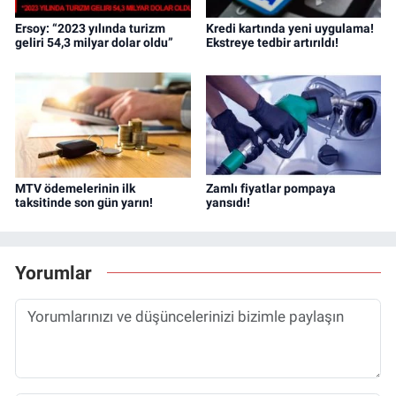
Ersoy: “2023 yılında turizm
Kredi kartında yeni uygulama!
geliri 54,3 milyar dolar oldu”
Ekstreye tedbir artırıldı!
MTV ödemelerinin ilk
Zamlı fiyatlar pompaya
taksitinde son gün yarın!
yansıdı!
Yorumlar