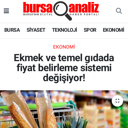
BURSA
Nöbetçi Eczaneler
BURSA
SİYASET
TEKNOLOJİ
SPOR
EKONOMİ
SİYASET
Hava Durumu
EKONOMI
TEKNOLOJİ
Trafik Durumu
Ekmek ve temel gıdada
fiyat belirleme sistemi
SPOR
Süper Lig Puan Durumu ve Fikstür
değişiyor!
EKONOMİ
Tüm Manşetler
SAĞLIK
Son Dakika Haberleri
ASTROLOJİ
Haber Arşivi
BLOG