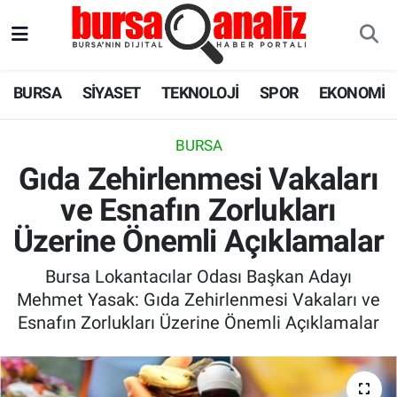
BURSA
Nöbetçi Eczaneler
BURSA
SİYASET
TEKNOLOJİ
SPOR
EKONOMİ
SİYASET
Hava Durumu
BURSA
TEKNOLOJİ
Trafik Durumu
Gıda Zehirlenmesi Vakaları
ve Esnafın Zorlukları
SPOR
Süper Lig Puan Durumu ve Fikstür
Üzerine Önemli Açıklamalar
EKONOMİ
Tüm Manşetler
Bursa Lokantacılar Odası Başkan Adayı
SAĞLIK
Son Dakika Haberleri
Mehmet Yasak: Gıda Zehirlenmesi Vakaları ve
Esnafın Zorlukları Üzerine Önemli Açıklamalar
ASTROLOJİ
Haber Arşivi
BLOG