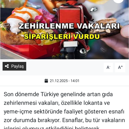
Paylaş
-
+
A
A
21.12.2025 - 14:01
Son dönemde Türkiye genelinde artan gıda
zehirlenmesi vakaları, özellikle lokanta ve
yeme-içme sektöründe faaliyet gösteren esnafı
zor durumda bırakıyor. Esnaflar, bu tür vakaların
işlerini olumsuz etkilediğini belirterek,