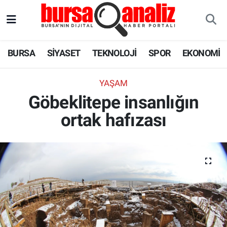
BURSA
Nöbetçi Eczaneler
BURSA
SİYASET
TEKNOLOJİ
SPOR
EKONOMİ
SİYASET
Hava Durumu
YAŞAM
TEKNOLOJİ
Trafik Durumu
Göbeklitepe insanlığın
ortak hafızası
SPOR
Süper Lig Puan Durumu ve Fikstür
EKONOMİ
Tüm Manşetler
SAĞLIK
Son Dakika Haberleri
ASTROLOJİ
Haber Arşivi
BLOG