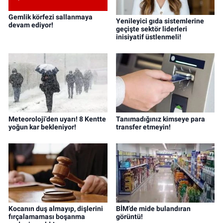
Gemlik körfezi sallanmaya
Yenileyici gıda sistemlerine
devam ediyor!
geçişte sektör liderleri
inisiyatif üstlenmeli!
Meteoroloji'den uyarı! 8 Kentte
Tanımadığınız kimseye para
yoğun kar bekleniyor!
transfer etmeyin!
Kocanın duş almayıp, dişlerini
BİM’de mide bulandıran
fırçalamaması boşanma
görüntü!