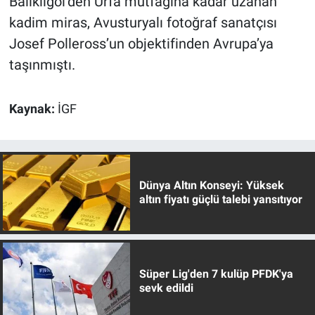
Balıklıgöl’den Urfa mutfağına kadar uzanan
kadim miras, Avusturyalı fotoğraf sanatçısı
Josef Polleross’un objektifinden Avrupa’ya
taşınmıştı.
Kaynak:
İGF
Dünya Altın Konseyi: Yüksek
altın fiyatı güçlü talebi yansıtıyor
Süper Lig'den 7 kulüp PFDK'ya
sevk edildi