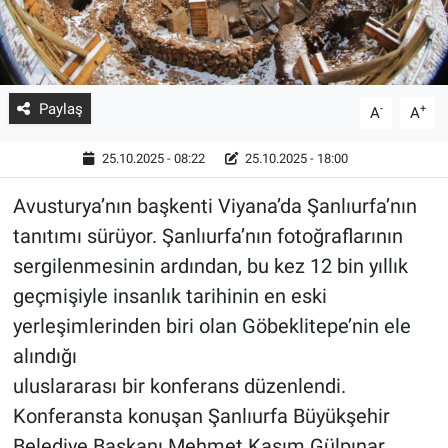
Paylaş
-
+
A
A
25.10.2025 - 08:22
25.10.2025 - 18:00
Avusturya’nın başkenti Viyana’da Şanlıurfa’nın
tanıtımı sürüyor. Şanlıurfa’nın fotoğraflarının
sergilenmesinin ardından, bu kez 12 bin yıllık
geçmişiyle insanlık tarihinin en eski
yerleşimlerinden biri olan Göbeklitepe’nin ele
alındığı
uluslararası bir konferans düzenlendi.
Konferansta konuşan Şanlıurfa Büyükşehir
Belediye Başkanı Mehmet Kasım Gülpınar,