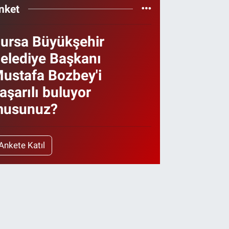
nket
ursa Büyükşehir
elediye Başkanı
ustafa Bozbey'i
aşarılı buluyor
usunuz?
Ankete Katıl