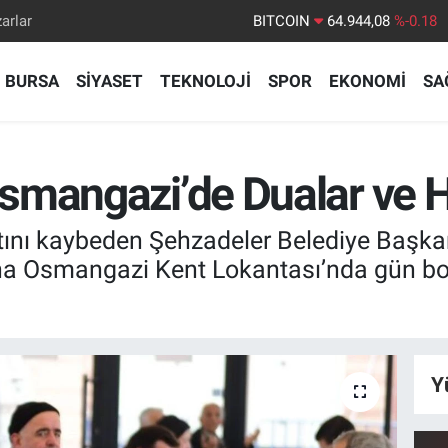
arlar
DOLAR
47,7436
%0.18
EURO
55,2510
%0.32
BURSA
SİYASET
TEKNOLOJİ
SPOR
EKONOMİ
SA
STERLİN
64,4811
%0.38
GRAM ALTIN
6660.55
%0.03
BİST100
13.779
%-14
mangazi’de Dualar ve Ha
BITCOIN
64.944,08
%-0.18
ını kaybeden Şehzadeler Belediye Başkan
ına Osmangazi Kent Lokantası’nda gün bo
Y