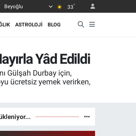
°
Beyoğlu
33
ĞLIK
ASTROLOJİ
BLOG
yırla Yâd Edildi
ı Gülşah Durbay için,
yu ücretsiz yemek verirken,
ükleniyor...