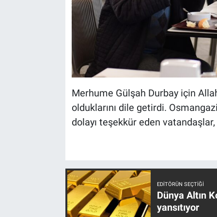
Merhume Gülşah Durbay için Allah
olduklarını dile getirdi. Osmanga
dolayı teşekkür eden vatandaşlar,
EDITÖRÜN SEÇTIĞI
Dünya Altın Ko
yansıtıyor