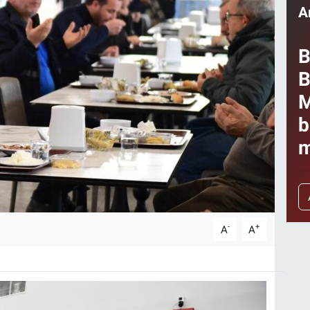
A
B
B
M
b
m
-
+
A
A