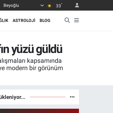
°
Beyoğlu
33
ĞLIK
ASTROLOJİ
BLOG
fın yüzü güldü
çalışmaları kapsamında
geye modern bir görünüm
ükleniyor...