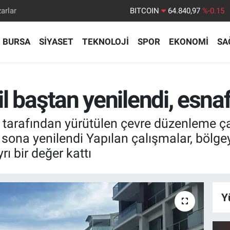
arlar
DOLAR
47,7436
%0.18
EURO
55,2510
%0.32
BURSA
SİYASET
TEKNOLOJİ
SPOR
EKONOMİ
SA
STERLİN
64,4811
%0.38
GRAM ALTIN
6660.55
%0
BİST100
13.779
%-14
sil baştan yenilendi, esna
 tarafından yürütülen çevre düzenleme 
n sona yenilendi Yapılan çalışmalar, böl
rı bir değer kattı
Y