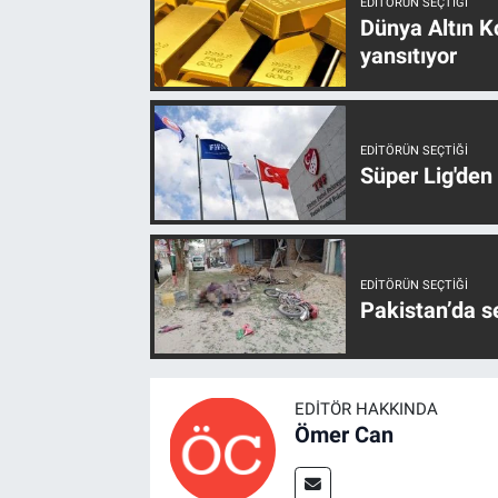
EDITÖRÜN SEÇTIĞI
Dünya Altın Ko
yansıtıyor
EDITÖRÜN SEÇTIĞI
Süper Lig'den
EDITÖRÜN SEÇTIĞI
Pakistan’da s
EDITÖR HAKKINDA
Ömer Can