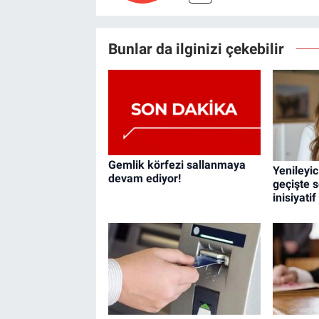
Bunlar da ilginizi çekebilir
Gemlik körfezi sallanmaya
Yenileyic
devam ediyor!
geçişte s
inisiyati