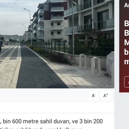
A
B
B
M
b
m
-
+
A
A
bin 600 metre sahil duvarı, ve 3 bin 200