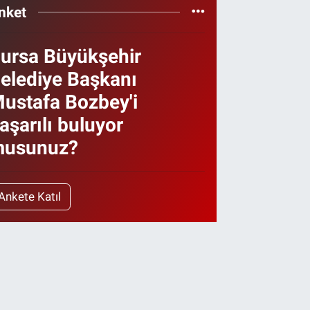
nket
ursa Büyükşehir
elediye Başkanı
ustafa Bozbey'i
aşarılı buluyor
usunuz?
Ankete Katıl