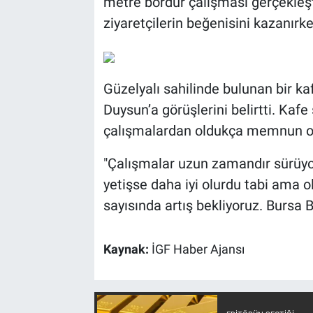
metre bordür çalışması gerçekleşti
ziyaretçilerin beğenisini kazanırk
Güzelyalı sahilinde bulunan bir kafe
Duysun’a görüşlerini belirtti. Kaf
çalışmalardan oldukça memnun oldu
"Çalışmalar uzun zamandır sürüyo
yetişse daha iyi olurdu tabi ama 
sayısında artış bekliyoruz. Bursa 
Kaynak:
İGF Haber Ajansı