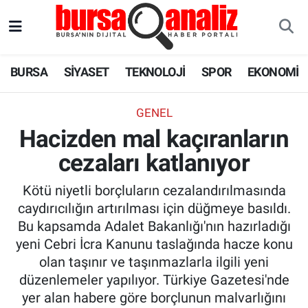
BURSA
Nöbetçi Eczaneler
BURSA
SİYASET
TEKNOLOJİ
SPOR
EKONOMİ
SİYASET
Hava Durumu
GENEL
TEKNOLOJİ
Trafik Durumu
Hacizden mal kaçıranların
cezaları katlanıyor
SPOR
Süper Lig Puan Durumu ve Fikstür
Kötü niyetli borçluların cezalandırılmasında
EKONOMİ
Tüm Manşetler
caydırıcılığın artırılması için düğmeye basıldı.
Bu kapsamda Adalet Bakanlığı'nın hazırladığı
SAĞLIK
Son Dakika Haberleri
yeni Cebri İcra Kanunu taslağında hacze konu
olan taşınır ve taşınmazlarla ilgili yeni
ASTROLOJİ
Haber Arşivi
düzenlemeler yapılıyor. Türkiye Gazetesi'nde
yer alan habere göre borçlunun malvarlığını
BLOG