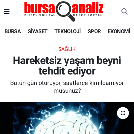
BURSA
Nöbetçi Eczaneler
BURSA
SİYASET
TEKNOLOJİ
SPOR
EKONOMİ
SİYASET
Hava Durumu
SAĞLIK
TEKNOLOJİ
Trafik Durumu
Hareketsiz yaşam beyni
tehdit ediyor
SPOR
Süper Lig Puan Durumu ve Fikstür
Bütün gün oturuyor, saatlerce kımıldamıyor
EKONOMİ
Tüm Manşetler
musunuz?
SAĞLIK
Son Dakika Haberleri
ASTROLOJİ
Haber Arşivi
BLOG