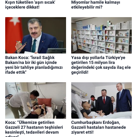
Kışın tüketilen 'aşırı sıcak'
Miyomlar hamile kalmayı
içeceklere dikkat!
etkileyebilir mi?
Bakan Koca: "İsrail Sağlık
Yasa dışı yollarla Türkiye'ye
Bakanı'na bir iki gün içinde
getirilen 15 milyon lira
yeni bir tahliye planladığımızı
değerindeki çok sayıda ilaç ele
ifade ettik"
geçirildi!
Koca: “Ülkemize getirilen
Cumhurbaşkanı Erdoğan,
Gazzeli 27 hastanın teşhisleri
Gazzeli hastaları hastanede
kesinleşti, tedavileri devam
ziyaret etti!