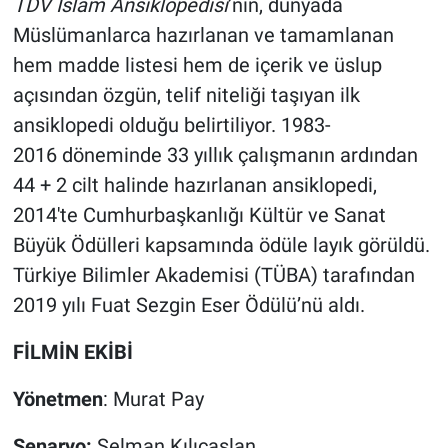
TDV İslâm Ansiklopedisi
’nin, dünyada
Müslümanlarca hazırlanan ve tamamlanan
hem madde listesi hem de içerik ve üslup
açısından özgün, telif niteliği taşıyan ilk
ansiklopedi olduğu belirtiliyor. 1983-
2016 döneminde 33 yıllık çalışmanın ardından
44 + 2 cilt halinde hazırlanan ansiklopedi,
2014'te Cumhurbaşkanlığı Kültür ve Sanat
Büyük Ödülleri kapsamında ödüle layık görüldü.
Türkiye Bilimler Akademisi (TÜBA) tarafından
2019 yılı Fuat Sezgin Eser Ödülü’nü aldı.
FİLMİN EKİBİ
Yönetmen
: Murat Pay
Senaryo:
Selman Kılıçaslan