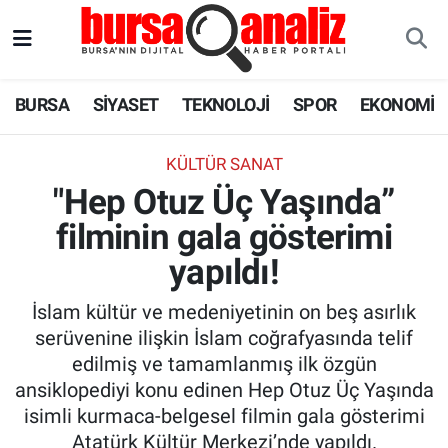
BURSA
Nöbetçi Eczaneler
BURSA
SİYASET
TEKNOLOJİ
SPOR
EKONOMİ
SİYASET
Hava Durumu
KÜLTÜR SANAT
TEKNOLOJİ
Trafik Durumu
"Hep Otuz Üç Yaşında”
filminin gala gösterimi
SPOR
Süper Lig Puan Durumu ve Fikstür
yapıldı!
EKONOMİ
Tüm Manşetler
İslam kültür ve medeniyetinin on beş asırlık
SAĞLIK
Son Dakika Haberleri
serüvenine ilişkin İslam coğrafyasında telif
edilmiş ve tamamlanmış ilk özgün
ASTROLOJİ
Haber Arşivi
ansiklopediyi konu edinen Hep Otuz Üç Yaşında
isimli kurmaca-belgesel filmin gala gösterimi
BLOG
Atatürk Kültür Merkezi’nde yapıldı.