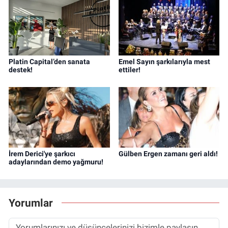
Platin Capital’den sanata
Emel Sayın şarkılarıyla mest
destek!
ettiler!
İrem Derici'ye şarkıcı
Gülben Ergen zamanı geri aldı!
adaylarından demo yağmuru!
Yorumlar