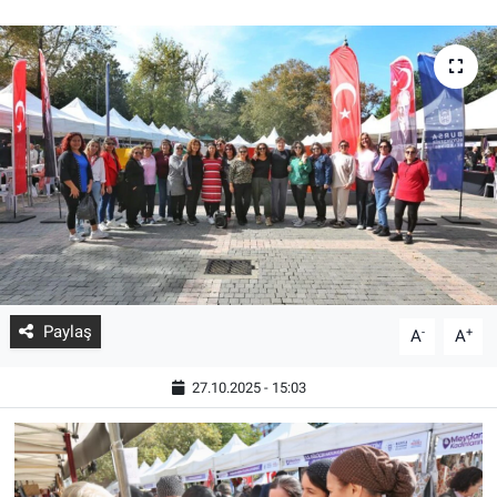
Paylaş
-
+
A
A
27.10.2025 - 15:03