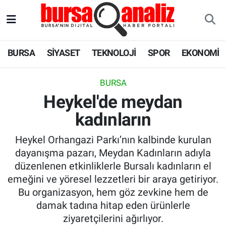
BURSA
Nöbetçi Eczaneler
BURSA
SİYASET
TEKNOLOJİ
SPOR
EKONOMİ
SİYASET
Hava Durumu
BURSA
TEKNOLOJİ
Trafik Durumu
Heykel'de meydan
kadınların
SPOR
Süper Lig Puan Durumu ve Fikstür
Heykel Orhangazi Parkı’nın kalbinde kurulan
EKONOMİ
Tüm Manşetler
dayanışma pazarı, Meydan Kadınların adıyla
düzenlenen etkinliklerle Bursalı kadınların el
SAĞLIK
Son Dakika Haberleri
emeğini ve yöresel lezzetleri bir araya getiriyor.
Bu organizasyon, hem göz zevkine hem de
ASTROLOJİ
Haber Arşivi
damak tadına hitap eden ürünlerle
ziyaretçilerini ağırlıyor.
BLOG