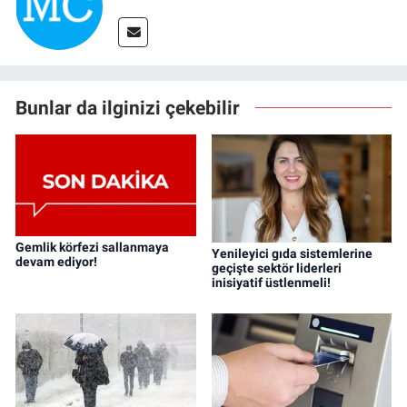
Bunlar da ilginizi çekebilir
Gemlik körfezi sallanmaya
Yenileyici gıda sistemlerine
devam ediyor!
geçişte sektör liderleri
inisiyatif üstlenmeli!