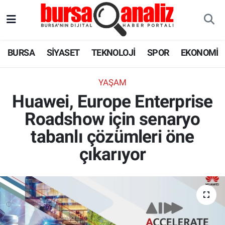
BURSA
Nöbetçi Eczaneler
BURSA
SİYASET
TEKNOLOJİ
SPOR
EKONOMİ
SİYASET
Hava Durumu
YAŞAM
TEKNOLOJİ
Trafik Durumu
Huawei, Europe Enterprise
Roadshow için senaryo
SPOR
Süper Lig Puan Durumu ve Fikstür
tabanlı çözümleri öne
EKONOMİ
Tüm Manşetler
çıkarıyor
SAĞLIK
Son Dakika Haberleri
ASTROLOJİ
Haber Arşivi
BLOG