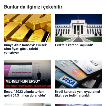
Bunlar da ilginizi çekebilir
Dünya Altın Konseyi: Yüksek
Fed faiz kararını açıkladı!
altın fiyatı güçlü talebi
yansıtıyor
Ersoy: “2023 yılında turizm
Kredi kartında yeni uygulama!
geliri 54,3 milyar dolar oldu”
Ekstreye tedbir artırıldı!