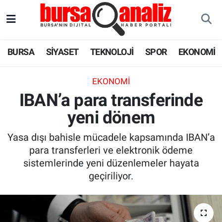
BURSA
Nöbetçi Eczaneler
BURSA
SİYASET
TEKNOLOJİ
SPOR
EKONOMİ
SİYASET
Hava Durumu
EKONOMI
TEKNOLOJİ
Trafik Durumu
IBAN’a para transferinde
yeni dönem
SPOR
Süper Lig Puan Durumu ve Fikstür
Yasa dışı bahisle mücadele kapsamında IBAN’a
EKONOMİ
Tüm Manşetler
para transferleri ve elektronik ödeme
sistemlerinde yeni düzenlemeler hayata
SAĞLIK
Son Dakika Haberleri
geçiriliyor.
ASTROLOJİ
Haber Arşivi
BLOG