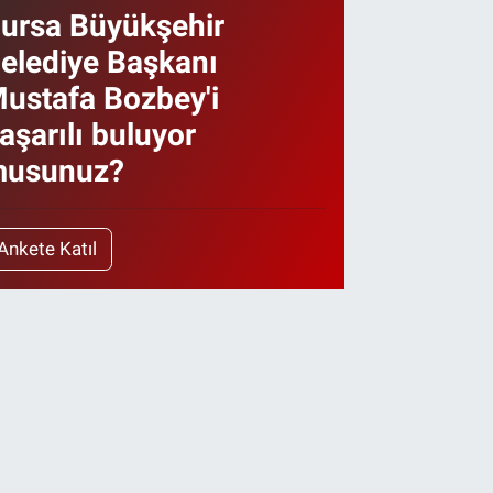
ursa Büyükşehir
elediye Başkanı
ustafa Bozbey'i
aşarılı buluyor
usunuz?
Ankete Katıl