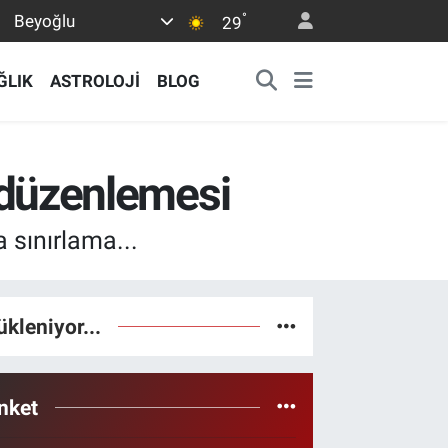
°
Beyoğlu
29
ĞLIK
ASTROLOJİ
BLOG
e düzenlemesi
a sınırlama...
ükleniyor...
nket