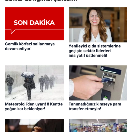
Gemlik körfezi sallanmaya
Yenileyici gıda sistemlerine
devam ediyor!
geçişte sektör liderleri
inisiyatif üstlenmeli!
Meteoroloji'den uyarı! 8 Kentte
Tanımadığınız kimseye para
yoğun kar bekleniyor!
transfer etmeyin!