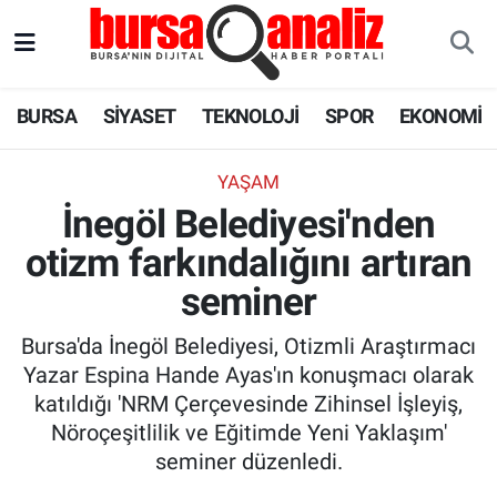
BURSA
Nöbetçi Eczaneler
BURSA
SİYASET
TEKNOLOJİ
SPOR
EKONOMİ
SİYASET
Hava Durumu
YAŞAM
TEKNOLOJİ
Trafik Durumu
İnegöl Belediyesi'nden
otizm farkındalığını artıran
SPOR
Süper Lig Puan Durumu ve Fikstür
seminer
EKONOMİ
Tüm Manşetler
Bursa'da İnegöl Belediyesi, Otizmli Araştırmacı
SAĞLIK
Son Dakika Haberleri
Yazar Espina Hande Ayas'ın konuşmacı olarak
katıldığı 'NRM Çerçevesinde Zihinsel İşleyiş,
ASTROLOJİ
Haber Arşivi
Nöroçeşitlilik ve Eğitimde Yeni Yaklaşım'
seminer düzenledi.
BLOG