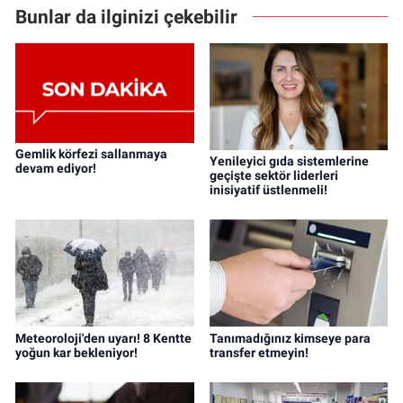
Bunlar da ilginizi çekebilir
Gemlik körfezi sallanmaya
Yenileyici gıda sistemlerine
devam ediyor!
geçişte sektör liderleri
inisiyatif üstlenmeli!
Meteoroloji'den uyarı! 8 Kentte
Tanımadığınız kimseye para
yoğun kar bekleniyor!
transfer etmeyin!