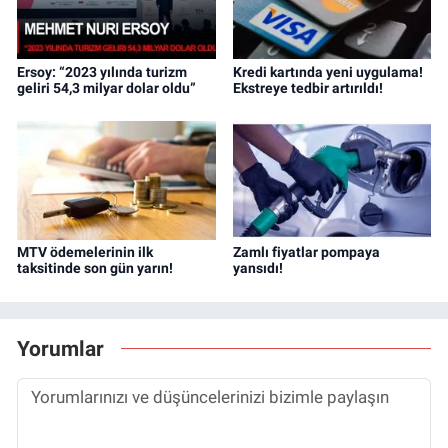
Ersoy: “2023 yılında turizm
Kredi kartında yeni uygulama!
geliri 54,3 milyar dolar oldu”
Ekstreye tedbir artırıldı!
MTV ödemelerinin ilk
Zamlı fiyatlar pompaya
taksitinde son gün yarın!
yansıdı!
Yorumlar