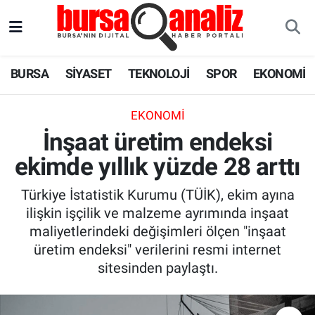
BURSA
Nöbetçi Eczaneler
BURSA
SİYASET
TEKNOLOJİ
SPOR
EKONOMİ
SİYASET
Hava Durumu
EKONOMI
TEKNOLOJİ
Trafik Durumu
İnşaat üretim endeksi
ekimde yıllık yüzde 28 arttı
SPOR
Süper Lig Puan Durumu ve Fikstür
Türkiye İstatistik Kurumu (TÜİK), ekim ayına
EKONOMİ
Tüm Manşetler
ilişkin işçilik ve malzeme ayrımında inşaat
maliyetlerindeki değişimleri ölçen "inşaat
SAĞLIK
Son Dakika Haberleri
üretim endeksi" verilerini resmi internet
sitesinden paylaştı.
ASTROLOJİ
Haber Arşivi
BLOG