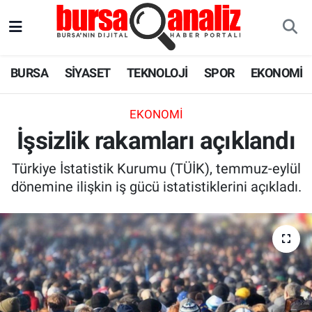
BURSA
Nöbetçi Eczaneler
BURSA
SİYASET
TEKNOLOJİ
SPOR
EKONOMİ
SİYASET
Hava Durumu
EKONOMI
TEKNOLOJİ
Trafik Durumu
İşsizlik rakamları açıklandı
SPOR
Süper Lig Puan Durumu ve Fikstür
Türkiye İstatistik Kurumu (TÜİK), temmuz-eylül
dönemine ilişkin iş gücü istatistiklerini açıkladı.
EKONOMİ
Tüm Manşetler
SAĞLIK
Son Dakika Haberleri
ASTROLOJİ
Haber Arşivi
BLOG