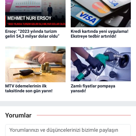
Ersoy: “2023 yılında turizm
Kredi kartında yeni uygulama!
geliri 54,3 milyar dolar oldu”
Ekstreye tedbir artırıldı!
MTV ödemelerinin ilk
Zamlı fiyatlar pompaya
taksitinde son gün yarın!
yansıdı!
Yorumlar