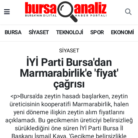
BURSA
Nöbetçi Eczaneler
BURSA
SİYASET
TEKNOLOJİ
SPOR
EKONOMİ
SİYASET
Hava Durumu
SİYASET
TEKNOLOJİ
Trafik Durumu
İYİ Parti Bursa'dan
Marmarabirlik'e 'fiyat'
SPOR
Süper Lig Puan Durumu ve Fikstür
çağrısı
EKONOMİ
Tüm Manşetler
<p>Bursa'da zeytin hasadı başlarken, zeytin
SAĞLIK
Son Dakika Haberleri
üreticisinin kooperatifi Marmarabirlik, halen
yeni döneme ilişkin zeytin alım fiyatlarını
ASTROLOJİ
Haber Arşivi
açıklamadı. Bu gecikmenin üreticiyi belirsizlieğ
sürüklediğini öne süren İYİ Parti Bursa İl
BLOG
Başkanı İsmail Kaya, 'Gecikme belirsizlikle