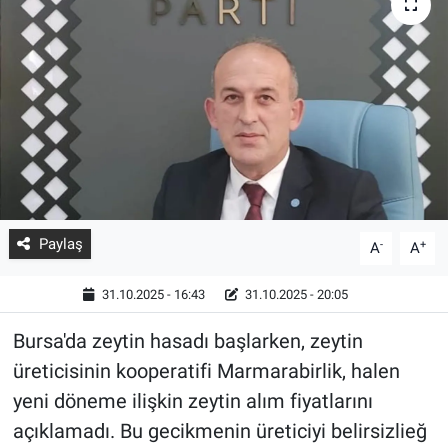
Paylaş
-
+
A
A
31.10.2025 - 16:43
31.10.2025 - 20:05
Bursa'da zeytin hasadı başlarken, zeytin
üreticisinin kooperatifi Marmarabirlik, halen
yeni döneme ilişkin zeytin alım fiyatlarını
açıklamadı. Bu gecikmenin üreticiyi belirsizlieğ