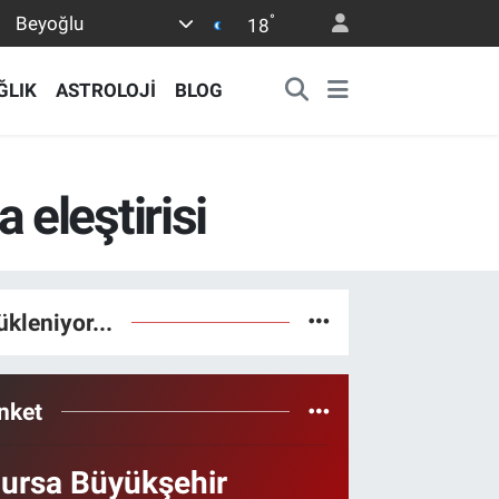
°
Beyoğlu
18
ĞLIK
ASTROLOJİ
BLOG
a eleştirisi
ükleniyor...
nket
ursa Büyükşehir