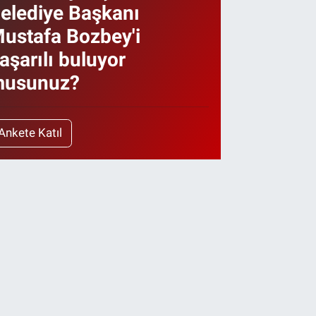
elediye Başkanı
ustafa Bozbey'i
aşarılı buluyor
usunuz?
Ankete Katıl