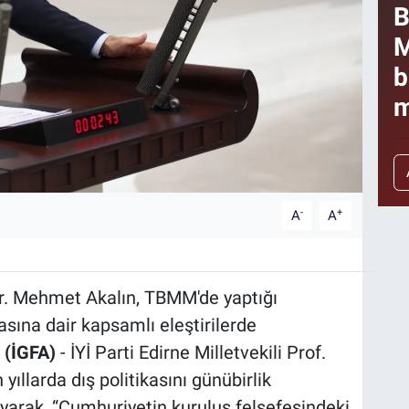
B
M
b
m
-
+
A
A
. Dr. Mehmet Akalın, TBMM'de yaptığı
asına dair kapsamlı eleştirilerde
 (İGFA)
- İYİ Parti Edirne Milletvekili Prof.
yıllarda dış politikasını günübirlik
layarak, “Cumhuriyetin kuruluş felsefesindeki