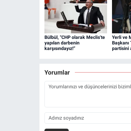
Bülbül, "CHP olarak Meclis'te
Yerli ve 
yapılan darbenin
Başkanı 
karşısındayız!”
partisini 
Yorumlar