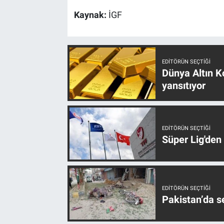
Kaynak:
İGF
EDITÖRÜN SEÇTIĞI
Dünya Altın Ko
yansıtıyor
EDITÖRÜN SEÇTIĞI
Süper Lig'den
EDITÖRÜN SEÇTIĞI
Pakistan’da s