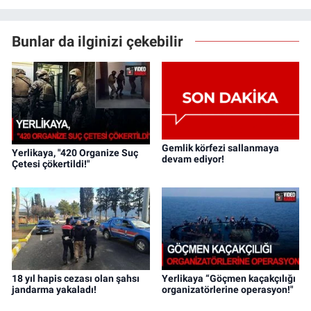
Bunlar da ilginizi çekebilir
Gemlik körfezi sallanmaya
Yerlikaya, "420 Organize Suç
devam ediyor!
Çetesi çökertildi!"
18 yıl hapis cezası olan şahsı
Yerlikaya “Göçmen kaçakçılığı
jandarma yakaladı!
organizatörlerine operasyon!"