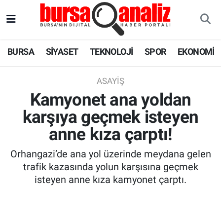
BURSA
Nöbetçi Eczaneler
BURSA
SİYASET
TEKNOLOJİ
SPOR
EKONOMİ
SİYASET
Hava Durumu
ASAYIŞ
TEKNOLOJİ
Trafik Durumu
Kamyonet ana yoldan
karşıya geçmek isteyen
SPOR
Süper Lig Puan Durumu ve Fikstür
anne kıza çarptı!
EKONOMİ
Tüm Manşetler
Orhangazi’de ana yol üzerinde meydana gelen
SAĞLIK
Son Dakika Haberleri
trafik kazasında yolun karşısına geçmek
isteyen anne kıza kamyonet çarptı.
ASTROLOJİ
Haber Arşivi
BLOG