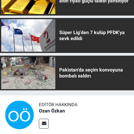
altın fiyatı güçlü talebi yansıtıyor
Süper Lig'den 7 kulüp PFDK'ya
sevk edildi
Pakistan’da seçim konvoyuna
bombalı saldırı
EDITÖR HAKKINDA
Ozan Özkan