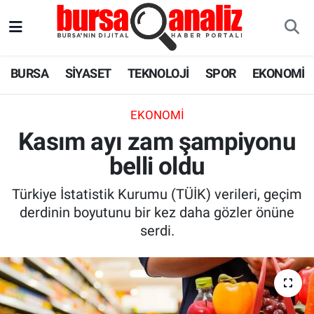
BURSA
Nöbetçi Eczaneler
BURSA
SİYASET
TEKNOLOJİ
SPOR
EKONOMİ
SİYASET
Hava Durumu
EKONOMI
TEKNOLOJİ
Trafik Durumu
Kasım ayı zam şampiyonu
belli oldu
SPOR
Süper Lig Puan Durumu ve Fikstür
Türkiye İstatistik Kurumu (TÜİK) verileri, geçim
EKONOMİ
Tüm Manşetler
derdinin boyutunu bir kez daha gözler önüne
serdi.
SAĞLIK
Son Dakika Haberleri
ASTROLOJİ
Haber Arşivi
BLOG