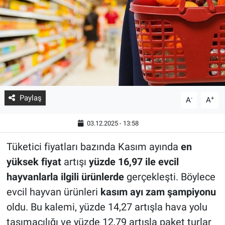
Paylaş
-
+
A
A
03.12.2025 - 13:58
Tüketici fiyatları bazında Kasım ayında
en
yüksek fiyat
artışı
yüzde 16,97 ile evcil
hayvanlarla ilgili ürünlerde
gerçekleşti. Böylece
evcil hayvan ürünleri
kasım ayı zam şampiyonu
oldu. Bu kalemi, yüzde 14,27 artışla hava yolu
taşımacılığı ve yüzde 12,79 artışla paket turlar