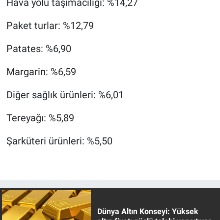
Hava yolu taşımacılığı: %14,27
Paket turlar: %12,79
Patates: %6,90
Margarin: %6,59
Diğer sağlık ürünleri: %6,01
Tereyağı: %5,89
Şarküteri ürünleri: %5,50
Dünya Altın Konseyi: Yüksek