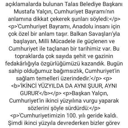
açıklamalarda bulunan Talas Belediye Başkanı
Mustafa Yalçın, Cumhuriyet Bayramı'nın
anlamına dikkat çekerek şunları söyledi:</p>
<p>'Cumhuriyet Bayramı, Anadolu insanı için
çok özel bir anlam taşır. Balkan Savaşları'yla
başlayan, Milli Mücadele ile güçlenen ve
Cumhuriyet ile taçlanan bir tarihimiz var. Bu
topraklarda çok sayıda şehit ve gazinin
fedakârlığıyla özgürlüğümüzü kazandık. Bugün
sahip olduğumuz bağımsızlık, Cumhuriyet'in
sağlam temelleri üzerindedir.'</p> <p>
<b>'İKİNCİ YÜZYILDA DA AYNI ŞUUR, AYNI
GURUR'</b></p> <p>Başkan Yalçın,
Cumhuriyet'in ikinci yüzyılına vurgu yaparak
sözlerini şöyle sürdürdü:</p>
<p>'Cumhuriyetimizin 100. yılı geride kaldı.
Şimdi ikinci yüzyıla devrederken bizler görev