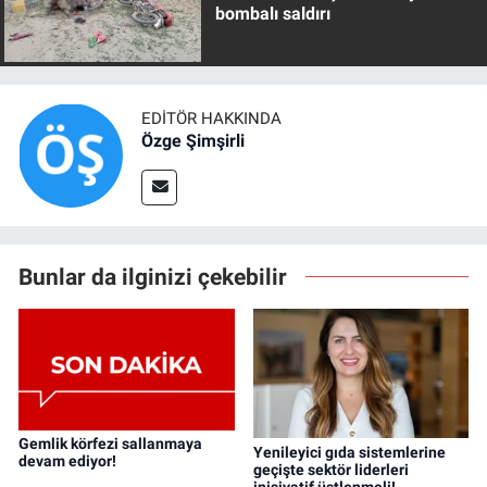
bombalı saldırı
EDITÖR HAKKINDA
Özge Şimşirli
Bunlar da ilginizi çekebilir
Gemlik körfezi sallanmaya
Yenileyici gıda sistemlerine
devam ediyor!
geçişte sektör liderleri
inisiyatif üstlenmeli!