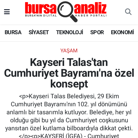
BURSA
Nöbetçi Eczaneler
BURSA
SİYASET
TEKNOLOJİ
SPOR
EKONOMİ
SİYASET
Hava Durumu
YAŞAM
TEKNOLOJİ
Trafik Durumu
Kayseri Talas'tan
Cumhuriyet Bayramı'na özel
SPOR
Süper Lig Puan Durumu ve Fikstür
konsept
EKONOMİ
Tüm Manşetler
<p>Kayseri Talas Belediyesi, 29 Ekim
SAĞLIK
Son Dakika Haberleri
Cumhuriyet Bayramı'nın 102. yıl dönümünü
anlamlı bir tasarımla kutluyor. Belediye, her yıl
ASTROLOJİ
Haber Arşivi
olduğu gibi bu yıl da Cumhuriyet coşkusunu
yansıtan özel kutlama bilboardıyla dikkat çekti.
BLOG
</p><p>KAYSERİ (İGFA) - Cumhuriyet