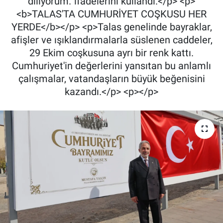
diliyorum.' ifadelerini kullandı.</p> <p>
<b>TALAS'TA CUMHURİYET COŞKUSU HER
YERDE</b></p> <p>Talas genelinde bayraklar,
afişler ve ışıklandırmalarla süslenen caddeler,
29 Ekim coşkusuna ayrı bir renk kattı.
Cumhuriyet'in değerlerini yansıtan bu anlamlı
çalışmalar, vatandaşların büyük beğenisini
kazandı.</p> <p></p>