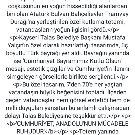
coşkusunun en yoğun hissedildiği alanlardan
biri olan Atatürk Bulvarı Bahçelievler Tramvay
Durağı'na yerleştirilen özel kutlama totemi,
vatandaşların yoğun ilgisini gördü.</p>
<p>Kayseri Talas Belediye Başkanı Mustafa
Yalçın'ın özel olarak hazırlattığı tasarımda, üç
boyutlu Türk bayrağı yer aldı. Bayrağın yanında
ise 'Cumhuriyet Bayramımız Kutlu Olsun'
mesajı, estetik çizgiler ve Cumhuriyet'in ilanını
simgeleyen görsellerle birlikte sergilendi.</p>
<p>Bu özel tasarım, 7'den 70'e her yaştan
vatandaşın büyük beğenisini topladı. İlçeden
geçen vatandaşlar hem görsel estetiği hem de
milli duyguları yansıtan bu anlamlı çalışmadan
dolayı Talas Belediyesine teşekkür etti.</p> <p>
<b>'CUMHURİYET, ANADOLU'NUN MÜCADELE
RUHUDUR'</b></p> <p>Totem yanında