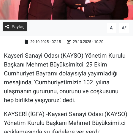
Paylaş
-
+
A
A
29.10.2025 - 07:15
29.10.2025 - 10:20
Kayseri Sanayi Odası (KAYSO) Yönetim Kurulu
Başkanı Mehmet Büyüksimitci, 29 Ekim
Cumhuriyet Bayramı dolayısıyla yayımladığı
mesajında, 'Cumhuriyetimizin 102. yılına
ulaşmanın gururunu, onurunu ve coşkusunu
hep birlikte yaşıyoruz.' dedi.
KAYSERİ (İGFA) -Kayseri Sanayi Odası (KAYSO)
Yönetim Kurulu Başkanı Mehmet Büyüksimitci
açıklamasında şu ifadelere yer verdi: