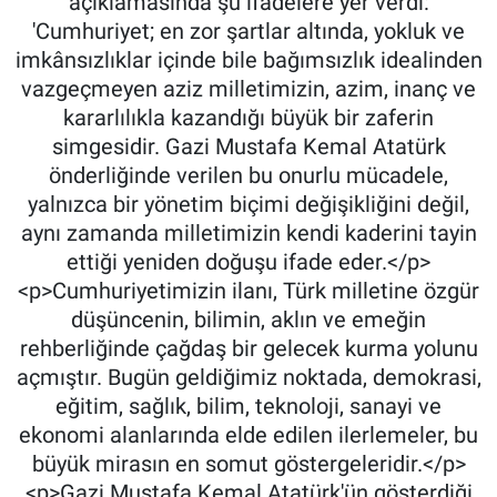
açıklamasında şu ifadelere yer verdi:
'Cumhuriyet; en zor şartlar altında, yokluk ve
imkânsızlıklar içinde bile bağımsızlık idealinden
vazgeçmeyen aziz milletimizin, azim, inanç ve
kararlılıkla kazandığı büyük bir zaferin
simgesidir. Gazi Mustafa Kemal Atatürk
önderliğinde verilen bu onurlu mücadele,
yalnızca bir yönetim biçimi değişikliğini değil,
aynı zamanda milletimizin kendi kaderini tayin
ettiği yeniden doğuşu ifade eder.</p>
<p>Cumhuriyetimizin ilanı, Türk milletine özgür
düşüncenin, bilimin, aklın ve emeğin
rehberliğinde çağdaş bir gelecek kurma yolunu
açmıştır. Bugün geldiğimiz noktada, demokrasi,
eğitim, sağlık, bilim, teknoloji, sanayi ve
ekonomi alanlarında elde edilen ilerlemeler, bu
büyük mirasın en somut göstergeleridir.</p>
<p>Gazi Mustafa Kemal Atatürk'ün gösterdiği