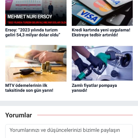
Ersoy: “2023 yılında turizm
Kredi kartında yeni uygulama!
geliri 54,3 milyar dolar oldu”
Ekstreye tedbir artırıldı!
MTV ödemelerinin ilk
Zamlı fiyatlar pompaya
taksitinde son gün yarın!
yansıdı!
Yorumlar