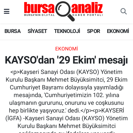
BURSA
Nöbetçi Eczaneler
BURSA
SİYASET
TEKNOLOJİ
SPOR
EKONOMİ
SİYASET
Hava Durumu
EKONOMI
TEKNOLOJİ
Trafik Durumu
KAYSO'dan '29 Ekim' mesajı
SPOR
Süper Lig Puan Durumu ve Fikstür
<p>Kayseri Sanayi Odası (KAYSO) Yönetim
Kurulu Başkanı Mehmet Büyüksimitci, 29 Ekim
EKONOMİ
Tüm Manşetler
Cumhuriyet Bayramı dolayısıyla yayımladığı
mesajında, 'Cumhuriyetimizin 102. yılına
SAĞLIK
Son Dakika Haberleri
ulaşmanın gururunu, onurunu ve coşkusunu
hep birlikte yaşıyoruz.' dedi.</p><p>KAYSERİ
ASTROLOJİ
Haber Arşivi
(İGFA) -Kayseri Sanayi Odası (KAYSO) Yönetim
Kurulu Başkanı Mehmet Büyüksimitci
BLOG