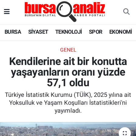
BURSA
Nöbetçi Eczaneler
BURSA
SİYASET
TEKNOLOJİ
SPOR
EKONOMİ
SİYASET
Hava Durumu
GENEL
TEKNOLOJİ
Trafik Durumu
Kendilerine ait bir konutta
yaşayanların oranı yüzde
SPOR
Süper Lig Puan Durumu ve Fikstür
57,1 oldu
EKONOMİ
Tüm Manşetler
Türkiye İstatistik Kurumu (TÜİK), 2025 yılına ait
SAĞLIK
Son Dakika Haberleri
Yoksulluk ve Yaşam Koşulları İstatistikleri'ni
yayımladı.
ASTROLOJİ
Haber Arşivi
BLOG