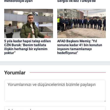
meteorolojik uyarı
Sergisi ilk kez Türkiye’de
5 yıla kadar hapsi talep edilen
AFAD Başkanı Memiş: "Yıl
CZN Burak: ‘Benim tadilata
sonuna kadar 41 bin konutun
ilişkin herhangi bir eylemim
inşasını tamamlamayı
yoktur’’
hedefliyoruz"
Yorumlar