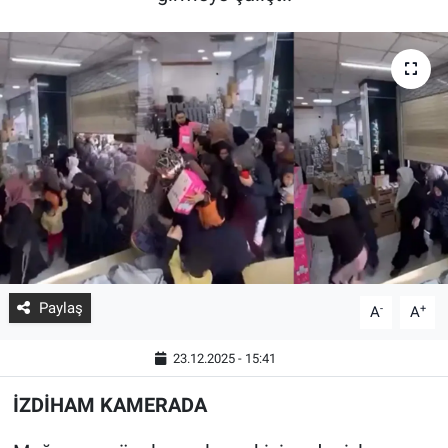
Paylaş
-
+
A
A
23.12.2025 - 15:41
İZDİHAM KAMERADA