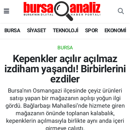
BURSA
Nöbetçi Eczaneler
BURSA
SİYASET
TEKNOLOJİ
SPOR
EKONOMİ
SİYASET
Hava Durumu
BURSA
TEKNOLOJİ
Trafik Durumu
Kepenkler açılır açılmaz
izdiham yaşandı! Birbirlerini
SPOR
Süper Lig Puan Durumu ve Fikstür
ezdiler
EKONOMİ
Tüm Manşetler
Bursa’nın Osmangazi ilçesinde çeyiz ürünleri
SAĞLIK
Son Dakika Haberleri
satışı yapan bir mağazanın açılışı yoğun ilgi
gördü. Bağlarbaşı Mahallesi’nde hizmete giren
ASTROLOJİ
Haber Arşivi
mağazanın önünde toplanan kalabalık,
kepenklerin açılmasıyla birlikte aynı anda içeri
BLOG
girmeye çalıştı.