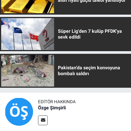
altın fiyatı güçlü talebi yansıtıyor
Süper Lig'den 7 kulüp PFDK'ya
sevk edildi
Pakistan’da seçim konvoyuna
bombalı saldırı
EDITÖR HAKKINDA
Özge Şimşirli