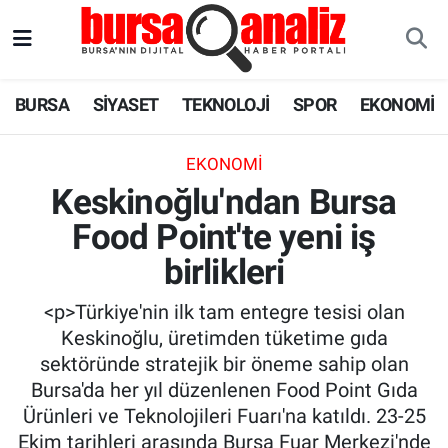
BURSA
Nöbetçi Eczaneler
BURSA
SİYASET
TEKNOLOJİ
SPOR
EKONOMİ
SİYASET
Hava Durumu
EKONOMI
TEKNOLOJİ
Trafik Durumu
Keskinoğlu'ndan Bursa
Food Point'te yeni iş
SPOR
Süper Lig Puan Durumu ve Fikstür
birlikleri
EKONOMİ
Tüm Manşetler
<p>Türkiye'nin ilk tam entegre tesisi olan
SAĞLIK
Son Dakika Haberleri
Keskinoğlu, üretimden tüketime gıda
sektöründe stratejik bir öneme sahip olan
ASTROLOJİ
Haber Arşivi
Bursa'da her yıl düzenlenen Food Point Gıda
Ürünleri ve Teknolojileri Fuarı'na katıldı. 23-25
BLOG
Ekim tarihleri arasında Bursa Fuar Merkezi'nde