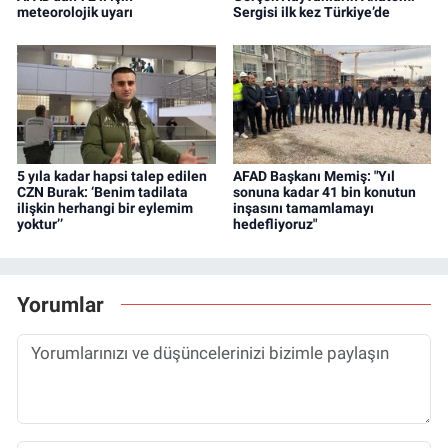
meteorolojik uyarı
Sergisi ilk kez Türkiye’de
5 yıla kadar hapsi talep edilen
AFAD Başkanı Memiş: "Yıl
CZN Burak: ‘Benim tadilata
sonuna kadar 41 bin konutun
ilişkin herhangi bir eylemim
inşasını tamamlamayı
yoktur’’
hedefliyoruz"
Yorumlar