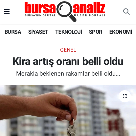
BURSA
Nöbetçi Eczaneler
BURSA
SİYASET
TEKNOLOJİ
SPOR
EKONOMİ
SİYASET
Hava Durumu
GENEL
TEKNOLOJİ
Trafik Durumu
Kira artış oranı belli oldu
SPOR
Süper Lig Puan Durumu ve Fikstür
Merakla beklenen rakamlar belli oldu...
EKONOMİ
Tüm Manşetler
SAĞLIK
Son Dakika Haberleri
ASTROLOJİ
Haber Arşivi
BLOG