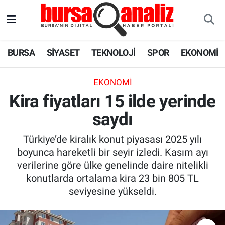
BURSA
Nöbetçi Eczaneler
BURSA
SİYASET
TEKNOLOJİ
SPOR
EKONOMİ
SİYASET
Hava Durumu
EKONOMI
TEKNOLOJİ
Trafik Durumu
Kira fiyatları 15 ilde yerinde
saydı
SPOR
Süper Lig Puan Durumu ve Fikstür
Türkiye’de kiralık konut piyasası 2025 yılı
EKONOMİ
Tüm Manşetler
boyunca hareketli bir seyir izledi. Kasım ayı
verilerine göre ülke genelinde daire nitelikli
SAĞLIK
Son Dakika Haberleri
konutlarda ortalama kira 23 bin 805 TL
seviyesine yükseldi.
ASTROLOJİ
Haber Arşivi
BLOG