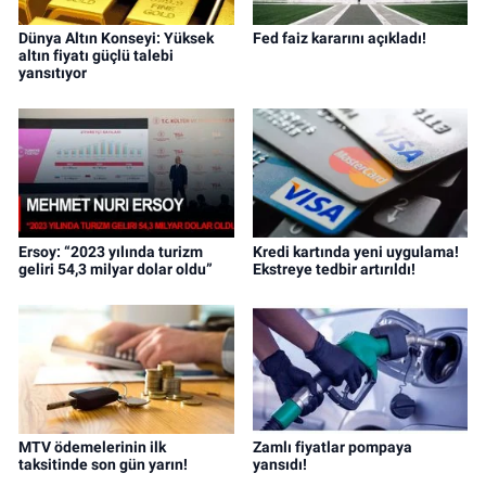
Dünya Altın Konseyi: Yüksek
Fed faiz kararını açıkladı!
altın fiyatı güçlü talebi
yansıtıyor
Ersoy: “2023 yılında turizm
Kredi kartında yeni uygulama!
geliri 54,3 milyar dolar oldu”
Ekstreye tedbir artırıldı!
MTV ödemelerinin ilk
Zamlı fiyatlar pompaya
taksitinde son gün yarın!
yansıdı!