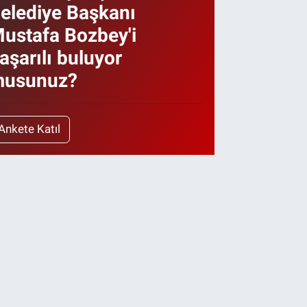
elediye Başkanı
ustafa Bozbey'i
aşarılı buluyor
usunuz?
Ankete Katıl