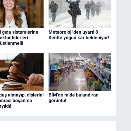
i gıda sistemlerine
Meteoroloji'den uyarı! 8
ektör liderleri
Kentte yoğun kar bekleniyor!
f üstlenmeli!
uş almayıp, dişlerini
BİM’de mide bulandıran
maması boşanma
görüntü!
yıldı!