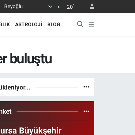
°
Beyoğlu
20
ĞLIK
ASTROLOJİ
BLOG
er buluştu
ükleniyor...
nket
ursa Büyükşehir