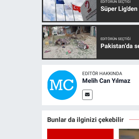
EDITÖRÜN SEÇTIĞI
Süper Lig'den
EDITÖRÜN SEÇTIĞI
Pakistan’da s
EDITÖR HAKKINDA
Melih Can Yılmaz
Bunlar da ilginizi çekebilir