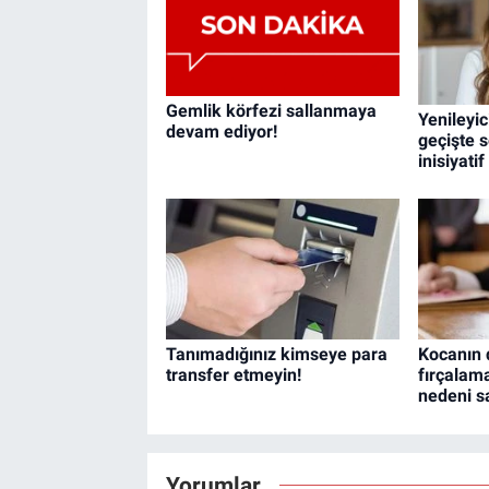
Gemlik körfezi sallanmaya
Yenileyic
devam ediyor!
geçişte s
inisiyati
Tanımadığınız kimseye para
Kocanın d
transfer etmeyin!
fırçala
nedeni sa
Yorumlar