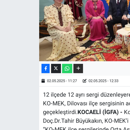
02.05.2025 - 11:27
02.05.2025 - 12:33
12 ilçede 12 ayrı sergi düzenleyer
KO-MEK, Dilovası ilçe sergisinin aç
geçekleştirdi.
KOCAELİ (İGFA) -
Ko
Doç.Dr.Tahir Büyükakın, KO-MEK’i ‘
“KO-MEK ilçe sergilerinde Orta A