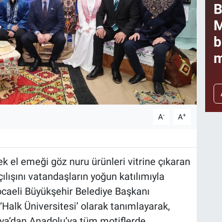
B
M
b
m
-
+
A
A
ek el emeği göz nuru ürünleri vitrine çıkaran
ılışını vatandaşların yoğun katılımıyla
caeli Büyükşehir Belediye Başkanı
Halk Üniversitesi’ olarak tanımlayarak,
sya’dan Anadolu’ya tüm motiflerde