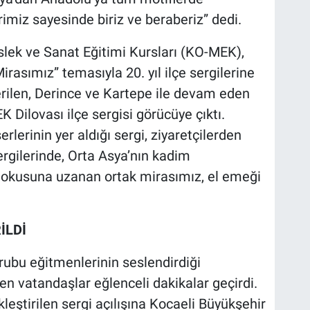
imiz sayesinde biriz ve beraberiz” dedi.
lek ve Sanat Eğitimi Kursları (KO-MEK),
rasımız” temasıyla 20. yıl ilçe sergilerine
erilen, Derince ve Kartepe ile devam eden
 Dilovası ilçe sergisi görücüye çıktı.
rlerinin yer aldığı sergi, ziyaretçilerden
ergilerinde, Orta Asya’nın kadim
dokusuna uzanan ortak mirasımız, el emeği
İLDİ
ubu eğitmenlerinin seslendirdiği
den vatandaşlar eğlenceli dakikalar geçirdi.
leştirilen sergi açılışına Kocaeli Büyükşehir