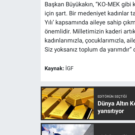
Başkan Büyükakın, “KO-MEK gibi 
için şart. Bir medeniyet kadınlar t
Yılı’ kapsamında aileye sahip çık
önemlidir. Milletimizin kaderi ar
kadınlarımızla, çocuklarımızla, aile
Siz yoksanız toplum da yarımdır” 
Kaynak:
İGF
EDITÖRÜN SEÇTIĞI
Dünya Altın Ko
yansıtıyor