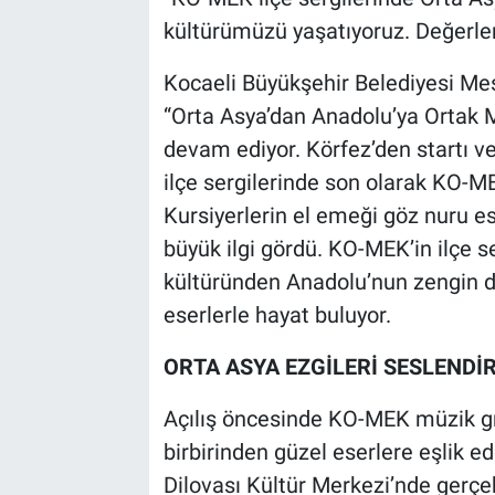
kültürümüzü yaşatıyoruz. Değerler
Kocaeli Büyükşehir Belediyesi Mes
“Orta Asya’dan Anadolu’ya Ortak Mi
devam ediyor. Körfez’den startı v
ilçe sergilerinde son olarak KO-MEK
Kursiyerlerin el emeği göz nuru ese
büyük ilgi gördü. KO-MEK’in ilçe s
kültüründen Anadolu’nun zengin 
eserlerle hayat buluyor.
ORTA ASYA EZGİLERİ SESLENDİR
Açılış öncesinde KO-MEK müzik gr
birbirinden güzel eserlere eşlik e
Dilovası Kültür Merkezi’nde gerçek