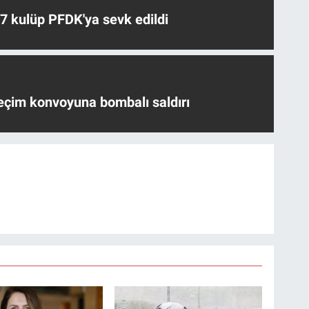
 7 kulüp PFDK'ya sevk edildi
eçim konvoyuna bombalı saldırı