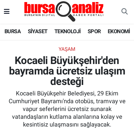
BURSA
Nöbetçi Eczaneler
BURSA
SİYASET
TEKNOLOJİ
SPOR
EKONOMİ
SİYASET
Hava Durumu
YAŞAM
TEKNOLOJİ
Trafik Durumu
Kocaeli Büyükşehir'den
bayramda ücretsiz ulaşım
SPOR
Süper Lig Puan Durumu ve Fikstür
desteği
EKONOMİ
Tüm Manşetler
Kocaeli Büyükşehir Belediyesi, 29 Ekim
SAĞLIK
Son Dakika Haberleri
Cumhuriyet Bayramı'nda otobüs, tramvay ve
vapur seferlerini ücretsiz sunarak
ASTROLOJİ
Haber Arşivi
vatandaşların kutlama alanlarına kolay ve
kesintisiz ulaşmasını sağlayacak.
BLOG