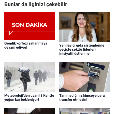
Bunlar da ilginizi çekebilir
Gemlik körfezi sallanmaya
Yenileyici gıda sistemlerine
devam ediyor!
geçişte sektör liderleri
inisiyatif üstlenmeli!
Meteoroloji'den uyarı! 8 Kentte
Tanımadığınız kimseye para
yoğun kar bekleniyor!
transfer etmeyin!