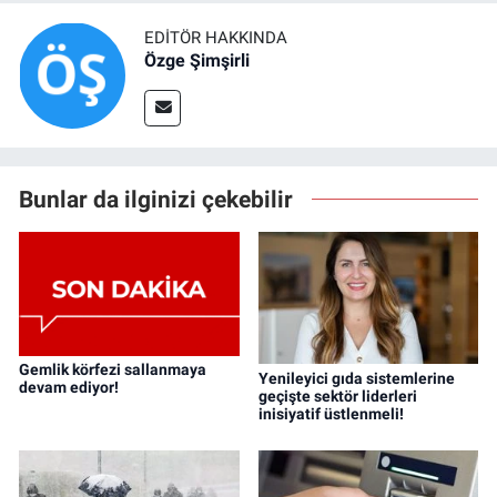
EDITÖR HAKKINDA
Özge Şimşirli
Bunlar da ilginizi çekebilir
Gemlik körfezi sallanmaya
Yenileyici gıda sistemlerine
devam ediyor!
geçişte sektör liderleri
inisiyatif üstlenmeli!