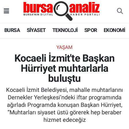
BURSA
Nöbetçi Eczaneler
BURSA
SİYASET
TEKNOLOJİ
SPOR
EKONOMİ
SİYASET
Hava Durumu
YAŞAM
TEKNOLOJİ
Trafik Durumu
Kocaeli İzmit'te Başkan
Hürriyet muhtarlarla
SPOR
Süper Lig Puan Durumu ve Fikstür
buluştu
EKONOMİ
Tüm Manşetler
Kocaeli İzmit Belediyesi, mahalle muhtarlarını
SAĞLIK
Son Dakika Haberleri
Dernekler Yerleşkesi’ndeki iftar programında
ağırladı Programda konuşan Başkan Hürriyet,
ASTROLOJİ
Haber Arşivi
“Muhtarları siyaset üstü görerek hep beraber
hizmet edeceğiz
BLOG