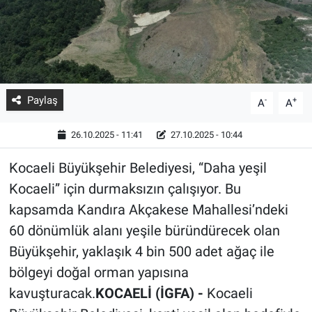
Paylaş
-
+
A
A
26.10.2025 - 11:41
27.10.2025 - 10:44
Kocaeli Büyükşehir Belediyesi, “Daha yeşil
Kocaeli” için durmaksızın çalışıyor. Bu
kapsamda Kandıra Akçakese Mahallesi’ndeki
60 dönümlük alanı yeşile büründürecek olan
Büyükşehir, yaklaşık 4 bin 500 adet ağaç ile
bölgeyi doğal orman yapısına
kavuşturacak.
KOCAELİ (İGFA) -
Kocaeli