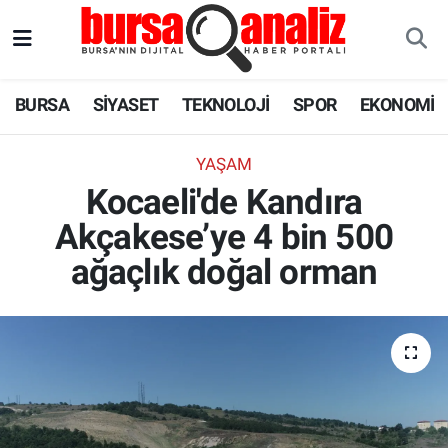
BURSA
Nöbetçi Eczaneler
BURSA
SİYASET
TEKNOLOJİ
SPOR
EKONOMİ
SİYASET
Hava Durumu
YAŞAM
TEKNOLOJİ
Trafik Durumu
Kocaeli'de Kandıra
Akçakese’ye 4 bin 500
SPOR
Süper Lig Puan Durumu ve Fikstür
ağaçlık doğal orman
EKONOMİ
Tüm Manşetler
SAĞLIK
Son Dakika Haberleri
ASTROLOJİ
Haber Arşivi
BLOG