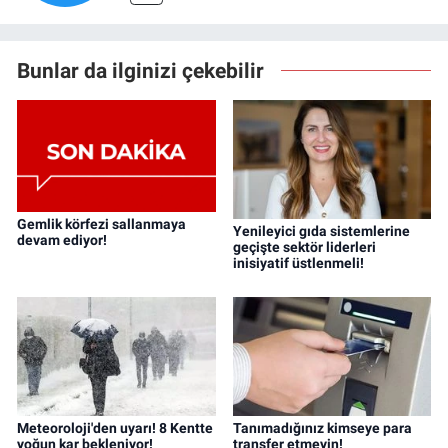
Bunlar da ilginizi çekebilir
Gemlik körfezi sallanmaya
Yenileyici gıda sistemlerine
devam ediyor!
geçişte sektör liderleri
inisiyatif üstlenmeli!
Meteoroloji'den uyarı! 8 Kentte
Tanımadığınız kimseye para
yoğun kar bekleniyor!
transfer etmeyin!