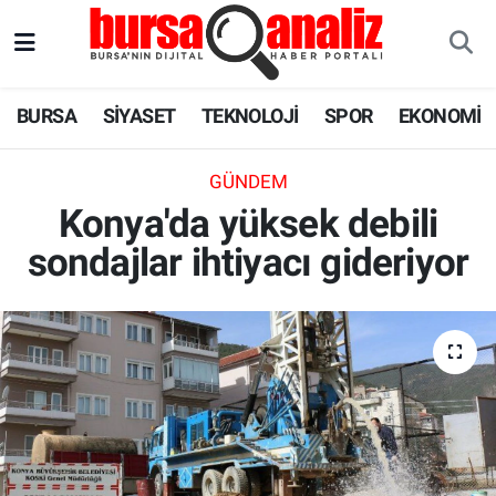
BURSA
Nöbetçi Eczaneler
BURSA
SİYASET
TEKNOLOJİ
SPOR
EKONOMİ
SİYASET
Hava Durumu
GÜNDEM
TEKNOLOJİ
Trafik Durumu
Konya'da yüksek debili
sondajlar ihtiyacı gideriyor
SPOR
Süper Lig Puan Durumu ve Fikstür
EKONOMİ
Tüm Manşetler
SAĞLIK
Son Dakika Haberleri
ASTROLOJİ
Haber Arşivi
BLOG