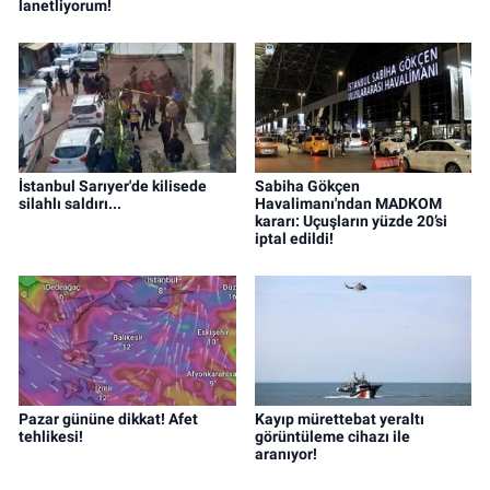
lanetliyorum!
İstanbul Sarıyer'de kilisede
Sabiha Gökçen
silahlı saldırı...
Havalimanı'ndan MADKOM
kararı: Uçuşların yüzde 20’si
iptal edildi!
Pazar gününe dikkat! Afet
Kayıp mürettebat yeraltı
tehlikesi!
görüntüleme cihazı ile
aranıyor!