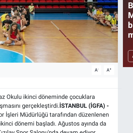
B
M
b
m
-
+
A
A
Yaz Okulu ikinci döneminde çocuklara
ışmasını gerçekleştirdi.
İSTANBUL (İGFA) -
or İşleri Müdürlüğü tarafından düzenlenen
ikinci dönemi başladı. Ağustos ayında da
 Kızılay Spor Salonu'nda devam ediyor.