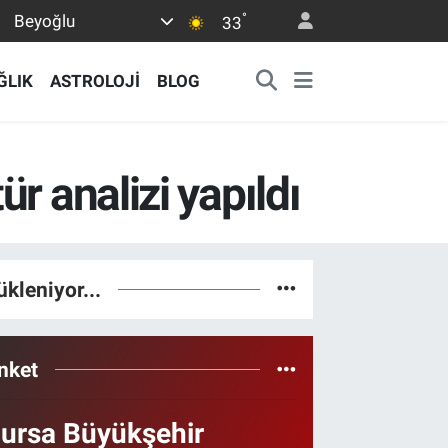
°
Beyoğlu
33
ĞLIK
ASTROLOJİ
BLOG
r analizi yapıldı
ükleniyor...
nket
ursa Büyükşehir