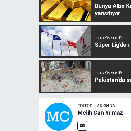
Dünya Altın Ko
yansıtıyor
EDITÖRÜN SEÇTIĞI
Süper Lig'den
EDITÖRÜN SEÇTIĞI
Pakistan’da s
EDITÖR HAKKINDA
Melih Can Yılmaz