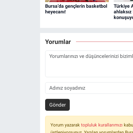
Bursa’da gençlerin basketbol
Türkiye A
heyecanı!
ahlaksız 
konuşuyo
Yorumlar
Gönder
Yorum yazarak
topluluk kurallarımızı
kabu
üstleniyorsunuz. Yazılan yorumlardan Burs