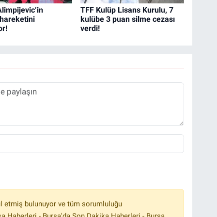
limpijevic’in
TFF Kulüp Lisans Kurulu, 7
hareketini
kulübe 3 puan silme cezası
r!
verdi!
l etmiş bulunuyor ve tüm sorumluluğu
a Haberleri - Bursa'da Son Dakika Haberleri - Bursa