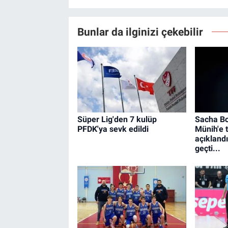
Bunlar da ilginizi çekebilir
Süper Lig'den 7 kulüp
Sacha Bo
PFDK'ya sevk edildi
Münih'e 
açıklandı
geçti...