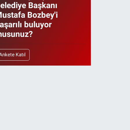
elediye Başkanı
ustafa Bozbey'i
aşarılı buluyor
usunuz?
Ankete Katıl