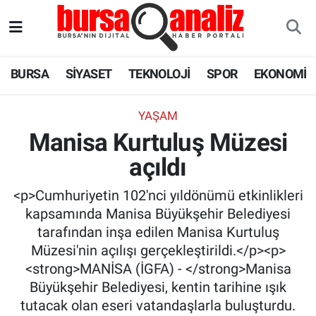
BURSA
Nöbetçi Eczaneler
BURSA
SİYASET
TEKNOLOJİ
SPOR
EKONOMİ
SİYASET
Hava Durumu
YAŞAM
TEKNOLOJİ
Trafik Durumu
Manisa Kurtuluş Müzesi
açıldı
SPOR
Süper Lig Puan Durumu ve Fikstür
<p>Cumhuriyetin 102'nci yıldönümü etkinlikleri
EKONOMİ
Tüm Manşetler
kapsamında Manisa Büyükşehir Belediyesi
tarafından inşa edilen Manisa Kurtuluş
SAĞLIK
Son Dakika Haberleri
Müzesi'nin açılışı gerçekleştirildi.</p><p>
<strong>MANİSA (İGFA) - </strong>Manisa
ASTROLOJİ
Haber Arşivi
Büyükşehir Belediyesi, kentin tarihine ışık
tutacak olan eseri vatandaşlarla buluşturdu.
BLOG