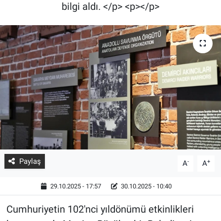
bilgi aldı. </p> <p></p>
Paylaş
-
+
A
A
29.10.2025 - 17:57
30.10.2025 - 10:40
Cumhuriyetin 102'nci yıldönümü etkinlikleri