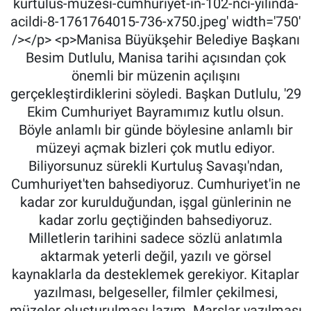
kurtulus-muzesi-cumhuriyet-in-102-nci-yilinda-
acildi-8-1761764015-736-x750.jpeg' width='750'
/></p> <p>Manisa Büyükşehir Belediye Başkanı
Besim Dutlulu, Manisa tarihi açısından çok
önemli bir müzenin açılışını
gerçekleştirdiklerini söyledi. Başkan Dutlulu, '29
Ekim Cumhuriyet Bayramımız kutlu olsun.
Böyle anlamlı bir günde böylesine anlamlı bir
müzeyi açmak bizleri çok mutlu ediyor.
Biliyorsunuz sürekli Kurtuluş Savaşı'ndan,
Cumhuriyet'ten bahsediyoruz. Cumhuriyet'in ne
kadar zor kurulduğundan, işgal günlerinin ne
kadar zorlu geçtiğinden bahsediyoruz.
Milletlerin tarihini sadece sözlü anlatımla
aktarmak yeterli değil, yazılı ve görsel
kaynaklarla da desteklemek gerekiyor. Kitaplar
yazılması, belgeseller, filmler çekilmesi,
müzeler oluşturulması lazım. Marşlar yazılması