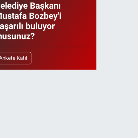
elediye Başkanı
ustafa Bozbey'i
aşarılı buluyor
usunuz?
Ankete Katıl