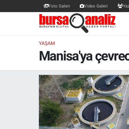
Foto Galeri
Video Galeri
Yaz
BURSA
Nöbetçi Eczaneler
SİYASET
Hava Durumu
YAŞAM
Manisa'ya çevreci
TEKNOLOJİ
Trafik Durumu
SPOR
Süper Lig Puan Durumu ve Fikstür
EKONOMİ
Tüm Manşetler
SAĞLIK
Son Dakika Haberleri
ASTROLOJİ
Haber Arşivi
BLOG