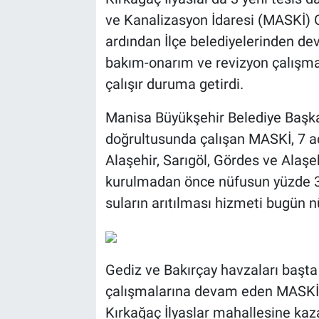
ve Kanalizasyon İdaresi (MASKİ) 
ardından İlçe belediyelerinden de
bakım-onarım ve revizyon çalışmala
çalışır duruma getirdi.
Manisa Büyükşehir Belediye Başka
doğrultusunda çalışan MASKİ, 7 a
Alaşehir, Sarıgöl, Gördes ve Alaşe
kurulmadan önce nüfusun yüzde 34’
suların arıtılması hizmeti bugün n
Gediz ve Bakırçay havzaları başt
çalışmalarına devam eden MASKİ, S
Kırkağaç İlyaslar mahallesine kaz