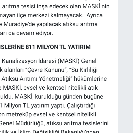
u arıtma tesisi inşa edecek olan MASKİ’nin
olmayan ilçe merkezi kalmayacak. Ayrıca
e Muradiye'de yapılacak atıksu arıtma
ları da devam ediyor.
SLERİNE 811 MİLYON TL YATIRIM
e Kanalizasyon İdaresi (MASKİ) Genel
alanları “Çevre Kanunu”, “Su Kirliliği
 Atıksu Arıtımı Yönetmeliği” hükümlerine
 MASKİ, evsel ve kentsel nitelikli atık
utuldu. MASKİ, kurulduğu günden bugüne
 Milyon TL yatırım yaptı. Çalıştırdığı
n metreküp evsel ve kentsel nitelikli
 Genel Müdürlüğü, atıksu arıtma tesislerini
cilik ve İklim Değişikliği Bakanlığı’ndan