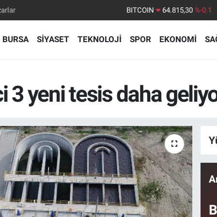
arlar
DOLAR
47,7436
%0.18
EURO
55,2510
%0.32
BURSA
SİYASET
TEKNOLOJİ
SPOR
EKONOMİ
SA
STERLİN
64,4811
%0.38
GRAM ALTIN
6660.55
%0
BİST100
13.779
%-14
 3 yeni tesis daha geliy
BITCOIN
64.815,30
%-0.1
Y
A
B