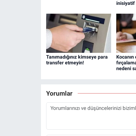
inisiyati
Tanımadığınız kimseye para
Kocanın d
transfer etmeyin!
fırçala
nedeni sa
Yorumlar