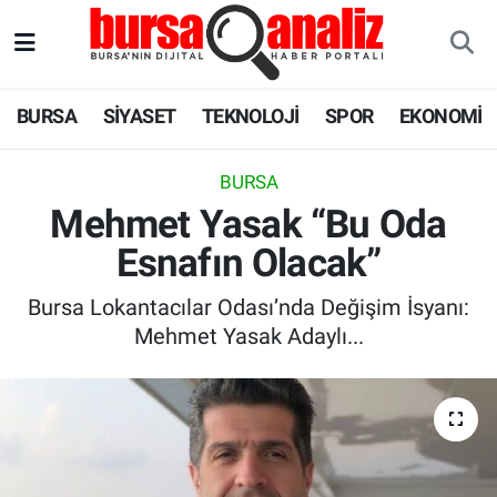
BURSA
Nöbetçi Eczaneler
BURSA
SİYASET
TEKNOLOJİ
SPOR
EKONOMİ
SİYASET
Hava Durumu
BURSA
TEKNOLOJİ
Trafik Durumu
Mehmet Yasak “Bu Oda
Esnafın Olacak”
SPOR
Süper Lig Puan Durumu ve Fikstür
Bursa Lokantacılar Odası’nda Değişim İsyanı:
EKONOMİ
Tüm Manşetler
Mehmet Yasak Adaylı...
SAĞLIK
Son Dakika Haberleri
ASTROLOJİ
Haber Arşivi
BLOG