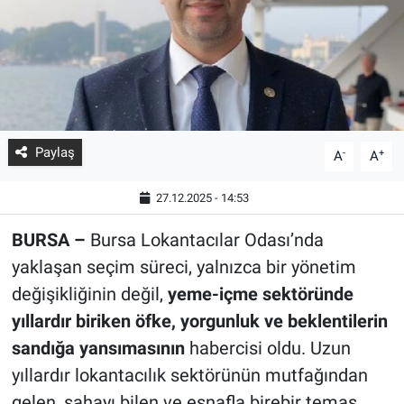
Paylaş
-
+
A
A
27.12.2025 - 14:53
BURSA –
Bursa Lokantacılar Odası’nda
yaklaşan seçim süreci, yalnızca bir yönetim
değişikliğinin değil,
yeme-içme sektöründe
yıllardır biriken öfke, yorgunluk ve beklentilerin
sandığa yansımasının
habercisi oldu. Uzun
yıllardır lokantacılık sektörünün mutfağından
gelen, sahayı bilen ve esnafla birebir temas