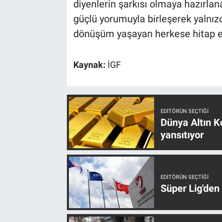
diyenlerin şarkısı olmaya hazırlan
güçlü yorumuyla birleşerek yalnız
dönüşüm yaşayan herkese hitap e
Kaynak:
İGF
EDITÖRÜN SEÇTIĞI
Dünya Altın Ko
yansıtıyor
EDITÖRÜN SEÇTIĞI
Süper Lig'den