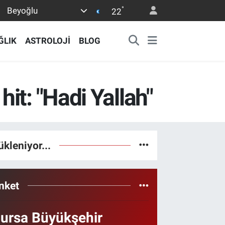
°
Beyoğlu
22
ĞLIK
ASTROLOJİ
BLOG
it: "Hadi Yallah"
ükleniyor...
nket
ursa Büyükşehir