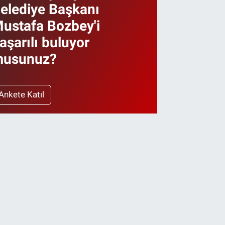
elediye Başkanı
ustafa Bozbey'i
aşarılı buluyor
usunuz?
Ankete Katıl