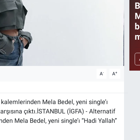
B
M
b
m
-
+
A
A
kalemlerinden Mela Bedel, yeni single’ı
arşısına çıktı.İSTANBUL (İGFA) - Alternatif
den Mela Bedel, yeni single’ı “Hadi Yallah”