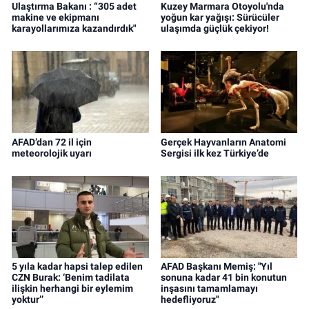
Ulaştırma Bakanı : “305 adet
Kuzey Marmara Otoyolu'nda
makine ve ekipmanı
yoğun kar yağışı: Sürücüler
karayollarımıza kazandırdık"
ulaşımda güçlük çekiyor!
AFAD’dan 72 il için
Gerçek Hayvanların Anatomi
meteorolojik uyarı
Sergisi ilk kez Türkiye’de
5 yıla kadar hapsi talep edilen
AFAD Başkanı Memiş: "Yıl
CZN Burak: ‘Benim tadilata
sonuna kadar 41 bin konutun
ilişkin herhangi bir eylemim
inşasını tamamlamayı
yoktur’’
hedefliyoruz"