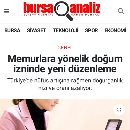
BURSA
Nöbetçi Eczaneler
BURSA
SİYASET
TEKNOLOJİ
SPOR
EKONOMİ
SİYASET
Hava Durumu
GENEL
TEKNOLOJİ
Trafik Durumu
Memurlara yönelik doğum
izninde yeni düzenleme
SPOR
Süper Lig Puan Durumu ve Fikstür
Türkiye'de nüfus artışına rağmen doğurganlık
EKONOMİ
Tüm Manşetler
hızı ve oranı azalıyor.
SAĞLIK
Son Dakika Haberleri
ASTROLOJİ
Haber Arşivi
BLOG