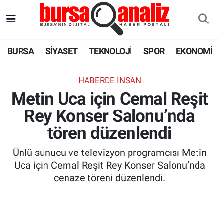
BURSA
Nöbetçi Eczaneler
BURSA
SİYASET
TEKNOLOJİ
SPOR
EKONOMİ
SİYASET
Hava Durumu
HABERDE INSAN
TEKNOLOJİ
Trafik Durumu
Metin Uca için Cemal Reşit
Rey Konser Salonu’nda
SPOR
Süper Lig Puan Durumu ve Fikstür
tören düzenlendi
EKONOMİ
Tüm Manşetler
Ünlü sunucu ve televizyon programcısı Metin
SAĞLIK
Son Dakika Haberleri
Uca için Cemal Reşit Rey Konser Salonu’nda
cenaze töreni düzenlendi.
ASTROLOJİ
Haber Arşivi
BLOG