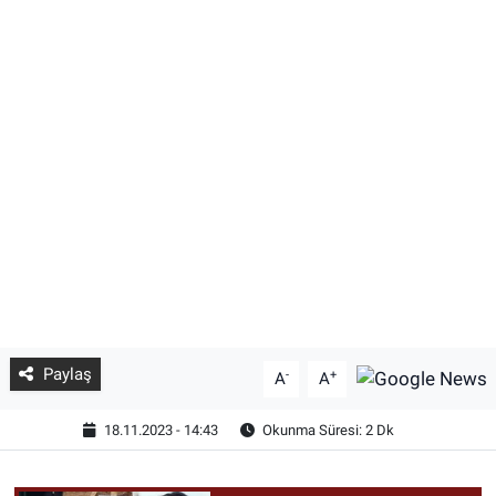
Paylaş
-
+
A
A
18.11.2023 - 14:43
Okunma Süresi: 2 Dk