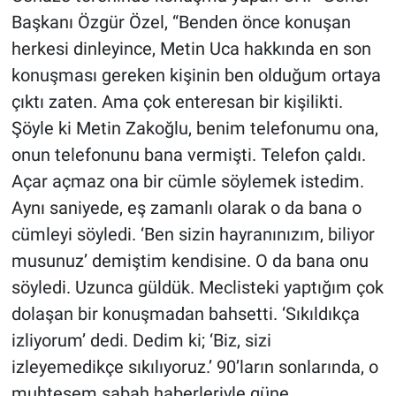
Başkanı Özgür Özel, “Benden önce konuşan
herkesi dinleyince, Metin Uca hakkında en son
konuşması gereken kişinin ben olduğum ortaya
çıktı zaten. Ama çok enteresan bir kişilikti.
Şöyle ki Metin Zakoğlu, benim telefonumu ona,
onun telefonunu bana vermişti. Telefon çaldı.
Açar açmaz ona bir cümle söylemek istedim.
Aynı saniyede, eş zamanlı olarak o da bana o
cümleyi söyledi. ‘Ben sizin hayranınızım, biliyor
musunuz’ demiştim kendisine. O da bana onu
söyledi. Uzunca güldük. Meclisteki yaptığım çok
dolaşan bir konuşmadan bahsetti. ‘Sıkıldıkça
izliyorum’ dedi. Dedim ki; ‘Biz, sizi
izleyemedikçe sıkılıyoruz.’ 90’ların sonlarında, o
muhteşem sabah haberleriyle güne