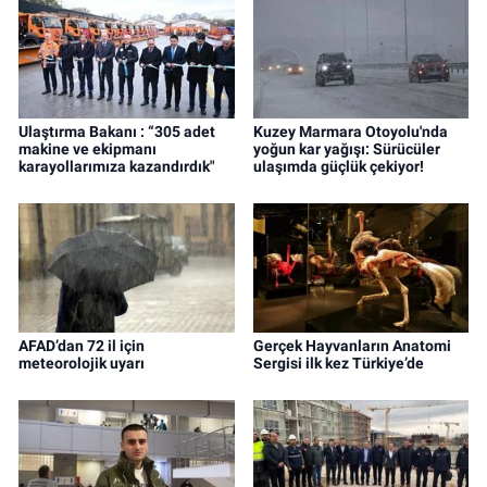
Ulaştırma Bakanı : “305 adet
Kuzey Marmara Otoyolu'nda
makine ve ekipmanı
yoğun kar yağışı: Sürücüler
karayollarımıza kazandırdık"
ulaşımda güçlük çekiyor!
AFAD’dan 72 il için
Gerçek Hayvanların Anatomi
meteorolojik uyarı
Sergisi ilk kez Türkiye’de