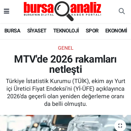
BURSA
Nöbetçi Eczaneler
BURSA
SİYASET
TEKNOLOJİ
SPOR
EKONOMİ
SİYASET
Hava Durumu
GENEL
TEKNOLOJİ
Trafik Durumu
MTV'de 2026 rakamları
netleşti
SPOR
Süper Lig Puan Durumu ve Fikstür
Türkiye İstatistik Kurumu (TÜİK), ekim ayı Yurt
EKONOMİ
Tüm Manşetler
içi Üretici Fiyat Endeksi'ni (Yİ-ÜFE) açıklayınca
2026'da geçerli olan yeniden değerleme oranı
SAĞLIK
Son Dakika Haberleri
da belli olmuştu.
ASTROLOJİ
Haber Arşivi
BLOG