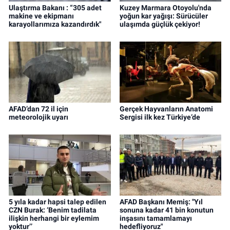
Ulaştırma Bakanı : “305 adet
Kuzey Marmara Otoyolu'nda
makine ve ekipmanı
yoğun kar yağışı: Sürücüler
karayollarımıza kazandırdık"
ulaşımda güçlük çekiyor!
AFAD’dan 72 il için
Gerçek Hayvanların Anatomi
meteorolojik uyarı
Sergisi ilk kez Türkiye’de
5 yıla kadar hapsi talep edilen
AFAD Başkanı Memiş: "Yıl
CZN Burak: ‘Benim tadilata
sonuna kadar 41 bin konutun
ilişkin herhangi bir eylemim
inşasını tamamlamayı
yoktur’’
hedefliyoruz"