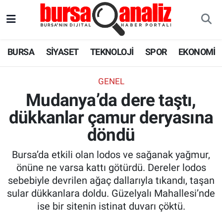
BURSA
Nöbetçi Eczaneler
BURSA
SİYASET
TEKNOLOJİ
SPOR
EKONOMİ
SİYASET
Hava Durumu
GENEL
TEKNOLOJİ
Trafik Durumu
Mudanya’da dere taştı,
dükkanlar çamur deryasına
SPOR
Süper Lig Puan Durumu ve Fikstür
döndü
EKONOMİ
Tüm Manşetler
Bursa’da etkili olan lodos ve sağanak yağmur,
SAĞLIK
Son Dakika Haberleri
önüne ne varsa kattı götürdü. Dereler lodos
sebebiyle devrilen ağaç dallarıyla tıkandı, taşan
ASTROLOJİ
Haber Arşivi
sular dükkanlara doldu. Güzelyalı Mahallesi’nde
ise bir sitenin istinat duvarı çöktü.
BLOG