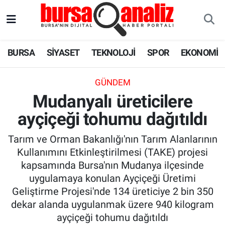
BURSA
Nöbetçi Eczaneler
BURSA
SİYASET
TEKNOLOJİ
SPOR
EKONOMİ
SİYASET
Hava Durumu
GÜNDEM
TEKNOLOJİ
Trafik Durumu
Mudanyalı üreticilere
ayçiçeği tohumu dağıtıldı
SPOR
Süper Lig Puan Durumu ve Fikstür
Tarım ve Orman Bakanlığı'nın Tarım Alanlarının
EKONOMİ
Tüm Manşetler
Kullanımını Etkinleştirilmesi (TAKE) projesi
kapsamında Bursa'nın Mudanya ilçesinde
SAĞLIK
Son Dakika Haberleri
uygulamaya konulan Ayçiçeği Üretimi
Geliştirme Projesi'nde 134 üreticiye 2 bin 350
ASTROLOJİ
Haber Arşivi
dekar alanda uygulanmak üzere 940 kilogram
ayçiçeği tohumu dağıtıldı
BLOG