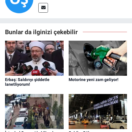
Bunlar da ilginizi çekebilir
Erbaş: Saldırıyı şiddetle
Motorine yeni zam geliyor!
lanetliyorum!