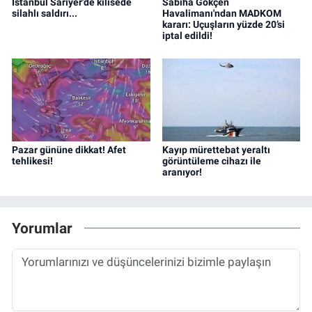
İstanbul Sarıyer'de kilisede
Sabiha Gökçen
silahlı saldırı...
Havalimanı'ndan MADKOM
kararı: Uçuşların yüzde 20’si
iptal edildi!
Pazar gününe dikkat! Afet
Kayıp mürettebat yeraltı
tehlikesi!
görüntüleme cihazı ile
aranıyor!
Yorumlar