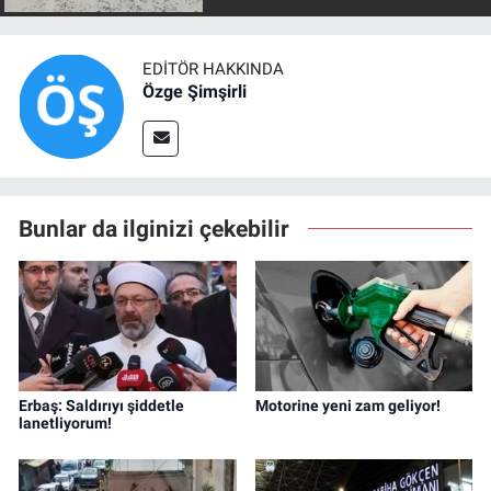
EDITÖR HAKKINDA
Özge Şimşirli
Bunlar da ilginizi çekebilir
Erbaş: Saldırıyı şiddetle
Motorine yeni zam geliyor!
lanetliyorum!