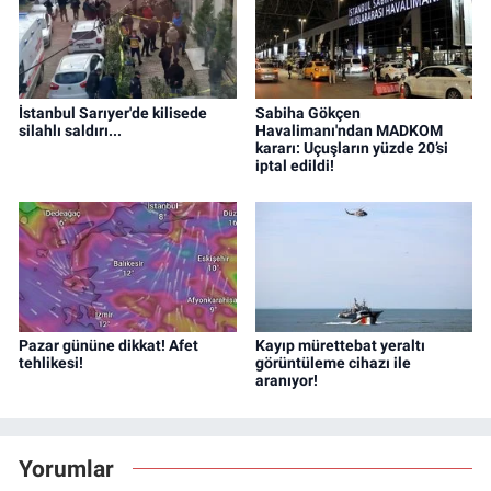
İstanbul Sarıyer'de kilisede
Sabiha Gökçen
silahlı saldırı...
Havalimanı'ndan MADKOM
kararı: Uçuşların yüzde 20’si
iptal edildi!
Pazar gününe dikkat! Afet
Kayıp mürettebat yeraltı
tehlikesi!
görüntüleme cihazı ile
aranıyor!
Yorumlar