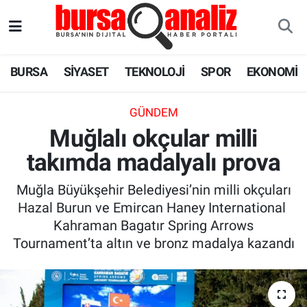
BURSA
Nöbetçi Eczaneler
BURSA
SİYASET
TEKNOLOJİ
SPOR
EKONOMİ
SİYASET
Hava Durumu
GÜNDEM
TEKNOLOJİ
Trafik Durumu
Muğlalı okçular milli
takımda madalyalı prova
SPOR
Süper Lig Puan Durumu ve Fikstür
Muğla Büyükşehir Belediyesi’nin milli okçuları
EKONOMİ
Tüm Manşetler
Hazal Burun ve Emircan Haney International
Kahraman Bagatır Spring Arrows
SAĞLIK
Son Dakika Haberleri
Tournament’ta altın ve bronz madalya kazandı
ASTROLOJİ
Haber Arşivi
BLOG