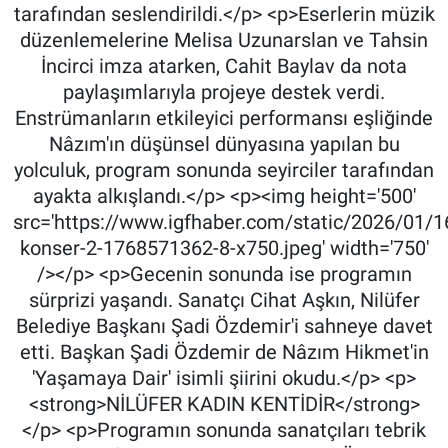
tarafından seslendirildi.</p> <p>Eserlerin müzik
düzenlemelerine Melisa Uzunarslan ve Tahsin
İncirci imza atarken, Cahit Baylav da nota
paylaşımlarıyla projeye destek verdi.
Enstrümanların etkileyici performansı eşliğinde
Nâzım'ın düşünsel dünyasına yapılan bu
yolculuk, program sonunda seyirciler tarafından
ayakta alkışlandı.</p> <p><img height='500'
src='https://www.igfhaber.com/static/2026/01/
konser-2-1768571362-8-x750.jpeg' width='750'
/></p> <p>Gecenin sonunda ise programın
sürprizi yaşandı. Sanatçı Cihat Aşkın, Nilüfer
Belediye Başkanı Şadi Özdemir'i sahneye davet
etti. Başkan Şadi Özdemir de Nâzım Hikmet'in
'Yaşamaya Dair' isimli şiirini okudu.</p> <p>
<strong>NİLÜFER KADIN KENTİDİR</strong>
</p> <p>Programın sonunda sanatçıları tebrik