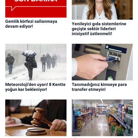
Gemlik körfezi sallanmaya
Yenileyici gıda sistemlerine
devam ediyor!
geçişte sektör liderleri
inisiyatif üstlenmeli!
Meteoroloji'den uyarı! 8 Kentte
Tanımadığınız kimseye para
yoğun kar bekleniyor!
transfer etmeyin!