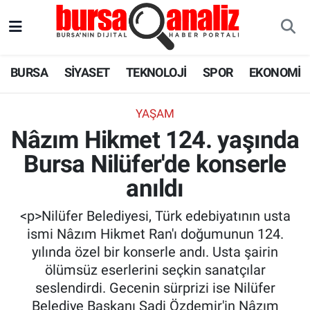
BURSA
Nöbetçi Eczaneler
BURSA
SİYASET
TEKNOLOJİ
SPOR
EKONOMİ
SİYASET
Hava Durumu
YAŞAM
TEKNOLOJİ
Trafik Durumu
Nâzım Hikmet 124. yaşında
Bursa Nilüfer'de konserle
SPOR
Süper Lig Puan Durumu ve Fikstür
anıldı
EKONOMİ
Tüm Manşetler
<p>Nilüfer Belediyesi, Türk edebiyatının usta
SAĞLIK
Son Dakika Haberleri
ismi Nâzım Hikmet Ran'ı doğumunun 124.
yılında özel bir konserle andı. Usta şairin
ASTROLOJİ
Haber Arşivi
ölümsüz eserlerini seçkin sanatçılar
seslendirdi. Gecenin sürprizi ise Nilüfer
BLOG
Belediye Başkanı Şadi Özdemir'in Nâzım