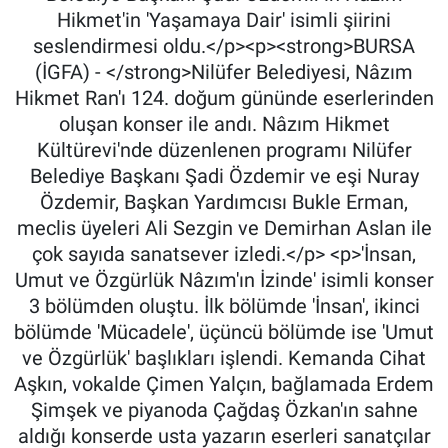
Hikmet'in 'Yaşamaya Dair' isimli şiirini
seslendirmesi oldu.</p><p><strong>BURSA
(İGFA) - </strong>Nilüfer Belediyesi, Nâzım
Hikmet Ran'ı 124. doğum gününde eserlerinden
oluşan konser ile andı. Nâzım Hikmet
Kültürevi'nde düzenlenen programı Nilüfer
Belediye Başkanı Şadi Özdemir ve eşi Nuray
Özdemir, Başkan Yardımcısı Bukle Erman,
meclis üyeleri Ali Sezgin ve Demirhan Aslan ile
çok sayıda sanatsever izledi.</p> <p>'İnsan,
Umut ve Özgürlük Nâzım'ın İzinde' isimli konser
3 bölümden oluştu. İlk bölümde 'İnsan', ikinci
bölümde 'Mücadele', üçüncü bölümde ise 'Umut
ve Özgürlük' başlıkları işlendi. Kemanda Cihat
Aşkın, vokalde Çimen Yalçın, bağlamada Erdem
Şimşek ve piyanoda Çağdaş Özkan'ın sahne
aldığı konserde usta yazarın eserleri sanatçılar