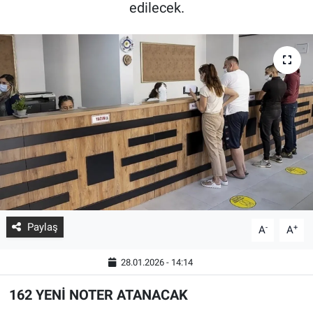
edilecek.
Paylaş
-
+
A
A
28.01.2026 - 14:14
162 YENİ NOTER ATANACAK