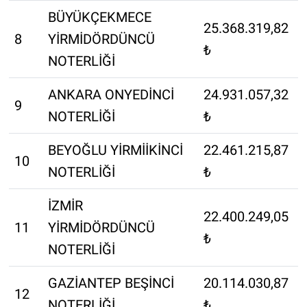
BÜYÜKÇEKMECE
25.368.319,82
8
YİRMİDÖRDÜNCÜ
₺
NOTERLİĞİ
ANKARA ONYEDİNCİ
24.931.057,32
9
NOTERLİĞİ
₺
BEYOĞLU YİRMİİKİNCİ
22.461.215,87
10
NOTERLİĞİ
₺
İZMİR
22.400.249,05
11
YİRMİDÖRDÜNCÜ
₺
NOTERLİĞİ
GAZİANTEP BEŞİNCİ
20.114.030,87
12
NOTERLİĞİ
₺