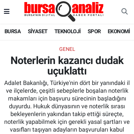
BURSA
Nöbetçi Eczaneler
BURSA
SİYASET
TEKNOLOJİ
SPOR
EKONOMİ
SİYASET
Hava Durumu
GENEL
TEKNOLOJİ
Trafik Durumu
Noterlerin kazancı dudak
uçuklattı
SPOR
Süper Lig Puan Durumu ve Fikstür
Adalet Bakanlığı, Türkiye'nin dört bir yanındaki il
EKONOMİ
Tüm Manşetler
ve ilçelerde, çeşitli sebeplerle boşalan noterlik
makamları için başvuru sürecinin başladığını
SAĞLIK
Son Dakika Haberleri
duyurdu. Hukuk dünyasının ve noterlik sırası
bekleyenlerin yakından takip ettiği süreçte,
ASTROLOJİ
Haber Arşivi
noterlik yapabilmek için gerekli yasal şartları ve
vasıfları taşıyan adayların başvuruları kabul
BLOG