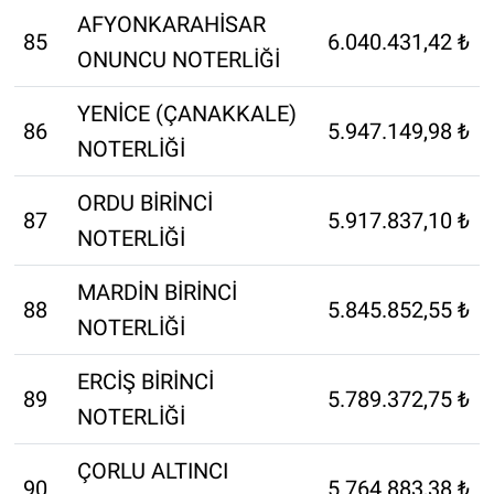
AFYONKARAHİSAR
85
6.040.431,42 ₺
ONUNCU NOTERLİĞİ
YENİCE (ÇANAKKALE)
86
5.947.149,98 ₺
NOTERLİĞİ
ORDU BİRİNCİ
87
5.917.837,10 ₺
NOTERLİĞİ
MARDİN BİRİNCİ
88
5.845.852,55 ₺
NOTERLİĞİ
ERCİŞ BİRİNCİ
89
5.789.372,75 ₺
NOTERLİĞİ
ÇORLU ALTINCI
90
5.764.883,38 ₺