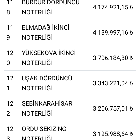
11
BURDUR DÖRDÜNCÜ
4.174.921,15 ₺
8
NOTERLİĞİ
11
ELMADAĞ İKİNCİ
4.139.997,16 ₺
9
NOTERLİĞİ
12
YÜKSEKOVA İKİNCİ
3.706.184,80 ₺
0
NOTERLİĞİ
12
UŞAK DÖRDÜNCÜ
3.343.221,04 ₺
1
NOTERLİĞİ
12
ŞEBİNKARAHİSAR
3.206.757,01 ₺
2
NOTERLİĞİ
12
ORDU SEKİZİNCİ
3.195.988,64 ₺
3
NOTERLİĞİ