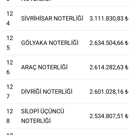
12
SİVRİHİSAR NOTERLİĞİ
3.111.830,83 ₺
4
12
GÖLYAKA NOTERLİĞİ
2.634.504,66 ₺
5
12
ARAÇ NOTERLİĞİ
2.614.282,63 ₺
6
12
DİVRİĞİ NOTERLİĞİ
2.601.028,16 ₺
7
12
SİLOPİ ÜÇÜNCÜ
2.534.807,51 ₺
8
NOTERLİĞİ