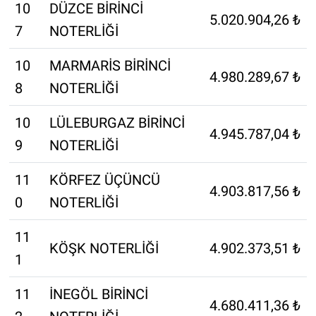
10
DÜZCE BİRİNCİ
5.020.904,26 ₺
7
NOTERLİĞİ
10
MARMARİS BİRİNCİ
4.980.289,67 ₺
8
NOTERLİĞİ
10
LÜLEBURGAZ BİRİNCİ
4.945.787,04 ₺
9
NOTERLİĞİ
11
KÖRFEZ ÜÇÜNCÜ
4.903.817,56 ₺
0
NOTERLİĞİ
11
KÖŞK NOTERLİĞİ
4.902.373,51 ₺
1
11
İNEGÖL BİRİNCİ
4.680.411,36 ₺