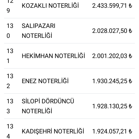
12
KOZAKLI NOTERLİĞİ
2.433.599,71 ₺
9
13
SALIPAZARI
2.028.027,50 ₺
0
NOTERLİĞİ
13
HEKİMHAN NOTERLİĞİ
2.001.202,03 ₺
1
13
ENEZ NOTERLİĞİ
1.930.245,25 ₺
2
13
SİLOPİ DÖRDÜNCÜ
1.928.130,25 ₺
3
NOTERLİĞİ
13
KADIŞEHRİ NOTERLİĞİ
1.924.057,21 ₺
4