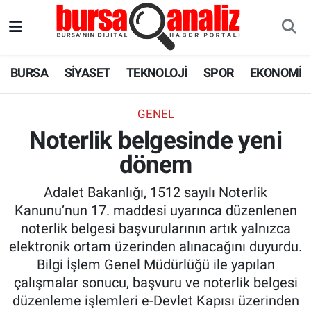
BURSA
Nöbetçi Eczaneler
BURSA
SİYASET
TEKNOLOJİ
SPOR
EKONOMİ
SİYASET
Hava Durumu
GENEL
TEKNOLOJİ
Trafik Durumu
Noterlik belgesinde yeni
dönem
SPOR
Süper Lig Puan Durumu ve Fikstür
Adalet Bakanlığı, 1512 sayılı Noterlik
EKONOMİ
Tüm Manşetler
Kanunu’nun 17. maddesi uyarınca düzenlenen
noterlik belgesi başvurularının artık yalnızca
SAĞLIK
Son Dakika Haberleri
elektronik ortam üzerinden alınacağını duyurdu.
Bilgi İşlem Genel Müdürlüğü ile yapılan
ASTROLOJİ
Haber Arşivi
çalışmalar sonucu, başvuru ve noterlik belgesi
düzenleme işlemleri e-Devlet Kapısı üzerinden
BLOG