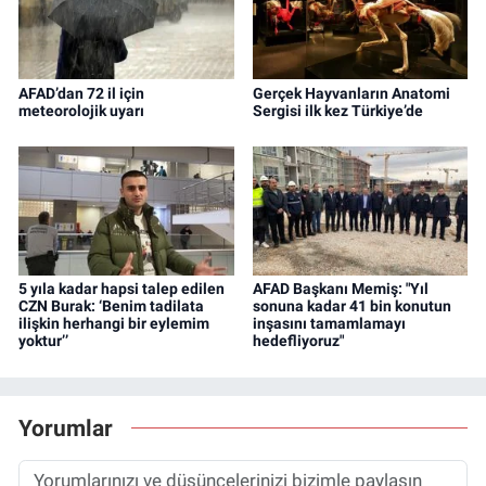
AFAD’dan 72 il için
Gerçek Hayvanların Anatomi
meteorolojik uyarı
Sergisi ilk kez Türkiye’de
5 yıla kadar hapsi talep edilen
AFAD Başkanı Memiş: "Yıl
CZN Burak: ‘Benim tadilata
sonuna kadar 41 bin konutun
ilişkin herhangi bir eylemim
inşasını tamamlamayı
yoktur’’
hedefliyoruz"
Yorumlar