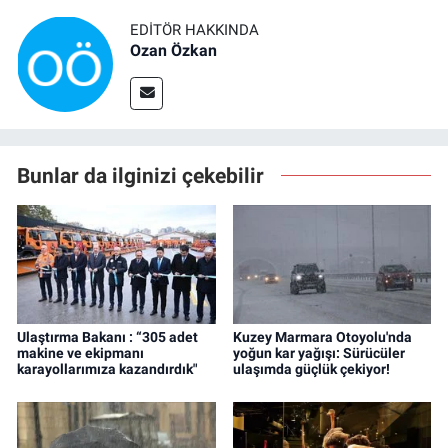
EDITÖR HAKKINDA
Ozan Özkan
Bunlar da ilginizi çekebilir
Ulaştırma Bakanı : “305 adet
Kuzey Marmara Otoyolu'nda
makine ve ekipmanı
yoğun kar yağışı: Sürücüler
karayollarımıza kazandırdık"
ulaşımda güçlük çekiyor!